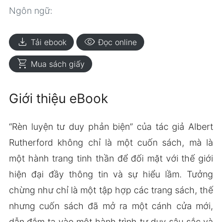
Ngôn ngữ:
download
visibility
Tải ebook
Đọc online
shopping_cart
Mua sách giấy
Giới thiệu eBook
“Rèn luyện tư duy phản biện” của tác giả Albert
Rutherford không chỉ là một cuốn sách, mà là
một hành trang tinh thần để đối mặt với thế giới
hiện đại đầy thông tin và sự hiểu lầm. Tưởng
chừng như chỉ là một tập hợp các trang sách, thế
nhưng cuốn sách đã mở ra một cánh cửa mới,
dẫn đắm ta vào một hành trình tư duy sâu sắc và