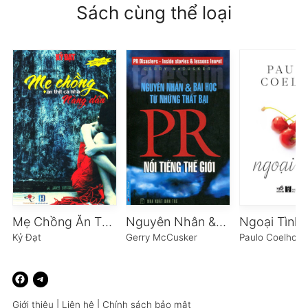
Sách cùng thể loại
Mẹ Chồng Ăn Thịt Cả Nàng Dâu
Nguyên Nhân & Bài Học Từ Những Thất Bại PR Nổi Tiếng Thế Giới
Ngoại Tình
Kỷ Đạt
Gerry McCusker
Paulo Coelho
Giới thiệu
|
Liên hệ
|
Chính sách bảo mật