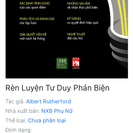
Rèn Luyện Tư Duy Phản Biện
Tác giả:
Albert Rutherford
Nhà xuất bản:
NXB Phụ Nữ
Thể loại:
Chưa phân loại
Định dạng: