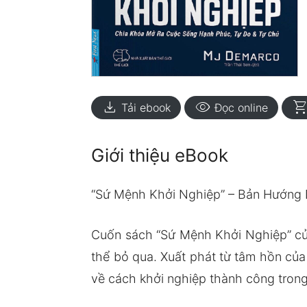
download
visibility
shopping_ca
Tải ebook
Đọc online
Giới thiệu eBook
“Sứ Mệnh Khởi Nghiệp” – Bản Hướn
Cuốn sách “Sứ Mệnh Khởi Nghiệp” củ
thể bỏ qua. Xuất phát từ tâm hồn của
về cách khởi nghiệp thành công trong 