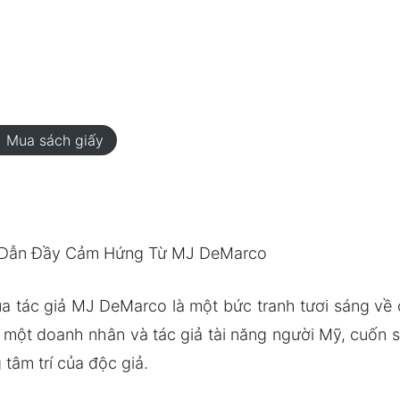
rt
Mua sách giấy
g Dẫn Đầy Cảm Hứng Từ MJ DeMarco
a tác giả MJ DeMarco là một bức tranh tươi sáng về
 một doanh nhân và tác giả tài năng người Mỹ, cuốn 
tâm trí của độc giả.