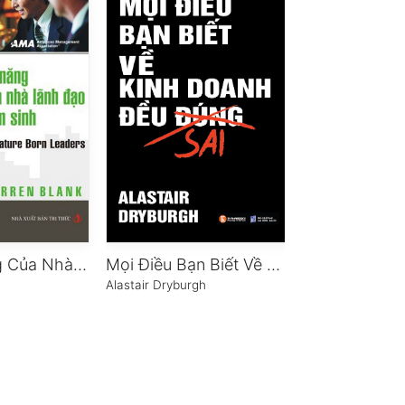
108 Kỹ Năng Của Nhà Lãnh Đạo Bẩm Sinh
Mọi Điều Bạn Biết Về Kinh Doanh Đều Sai
Lần Theo Dấ
Alastair Dryburgh
Nguyễn Khắc Th