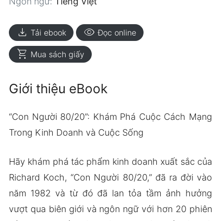
Ngôn ngữ:
Tiếng Việt
download
visibility
Tải ebook
Đọc online
shopping_cart
Mua sách giấy
Giới thiệu eBook
“Con Người 80/20”: Khám Phá Cuộc Cách Mạng
Trong Kinh Doanh và Cuộc Sống
Hãy khám phá tác phẩm kinh doanh xuất sắc của
Richard Koch, “Con Người 80/20,” đã ra đời vào
năm 1982 và từ đó đã lan tỏa tầm ảnh hưởng
vượt qua biên giới và ngôn ngữ với hơn 20 phiên