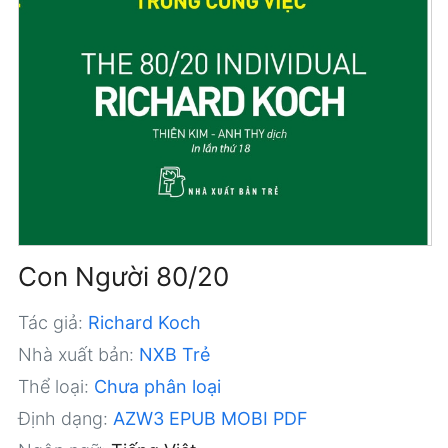
Con Người 80/20
Tác giả:
Richard Koch
Nhà xuất bản:
NXB Trẻ
Thể loại:
Chưa phân loại
Định dạng:
AZW3
EPUB
MOBI
PDF