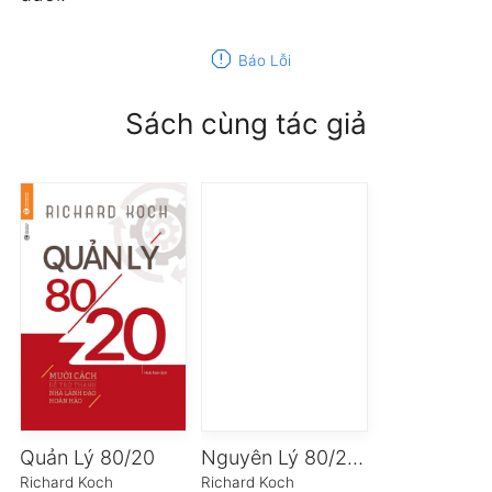
report
Báo Lỗi
Sách cùng tác giả
Quản Lý 80/20
Nguyên Lý 80/20 – Bí Quyết Làm Ít Được Nhiều
Richard Koch
Richard Koch