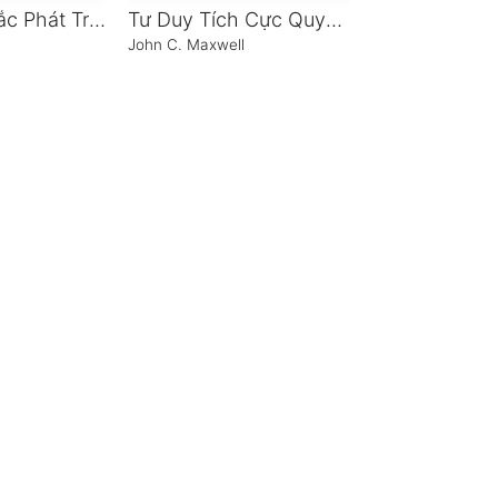
11 Nguyên Tắc Phát Triển Năng Lực Lãnh Đạo
Tư Duy Tích Cực Quyết Định Thành Công
l
John C. Maxwell