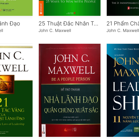
ãnh Đạo
25 Thuật Đắc Nhân Tâm
ll
John C. Maxwell
John C. Maxwel