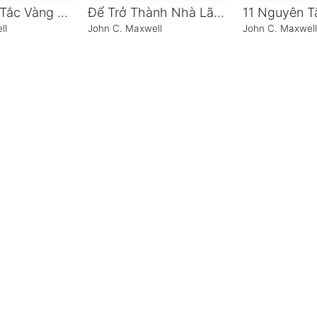
21 Nguyên Tắc Vàng Của Nghệ Thuật Lãnh Đạo
Để Trở Thành Nhà Lãnh Đạo Quần Chúng Xuất Sắc
ll
John C. Maxwell
John C. Maxwel