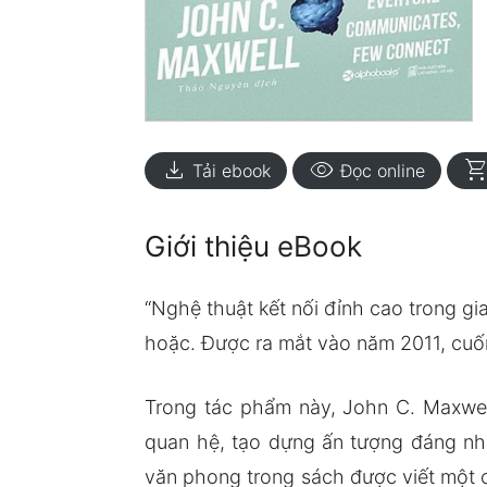
download
visibility
shopping_ca
Tải ebook
Đọc online
Giới thiệu eBook
“Nghệ thuật kết nối đỉnh cao trong gi
hoặc. Được ra mắt vào năm 2011, cuốn 
Trong tác phẩm này, John C. Maxwel
quan hệ, tạo dựng ấn tượng đáng nhớ
văn phong trong sách được viết một c