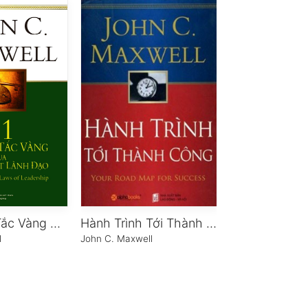
21 Nguyên Tắc Vàng Của Nghệ Thuật Lãnh Đạo
Hành Trình Tới Thành Công
l
John C. Maxwell
John C. Maxwell