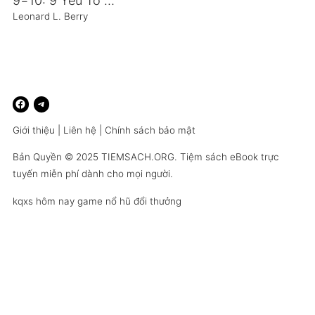
9=10: 9 Yếu Tố Quyết Định Điểm 10 Trong Kinh Doanh
Leonard L. Berry
Giới thiệu
|
Liên hệ
|
Chính sách bảo mật
Bản Quyền © 2025
TIEMSACH.ORG
. Tiệm sách eBook trực
tuyến miễn phí dành cho mọi người.
kqxs hôm nay
game nổ hũ đổi thưởng