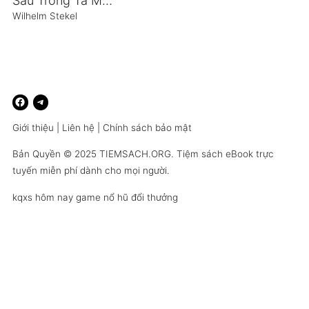
Sâu Trong Ta Một Bông Hoa Luôn Rực Sáng
Wilhelm Stekel
Giới thiệu
|
Liên hệ
|
Chính sách bảo mật
Bản Quyền © 2025
TIEMSACH.ORG
. Tiệm sách eBook trực
tuyến miễn phí dành cho mọi người.
kqxs hôm nay
game nổ hũ đổi thưởng