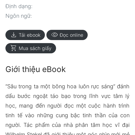
Định dạng:
Ngôn ngữ:
download
visibility
Tải ebook
Đọc online
shopping_cart
Mua sách giấy
Giới thiệu eBook
“Sâu trong ta một bông hoa luôn rực sáng” đánh
dấu bước ngoặt táo bạo trong lĩnh vực tâm lý
học, mang đến người đọc một cuộc hành trình
tinh tế vào những cung bậc tinh thần của con
người. Tác phẩm của nhà phân tâm học vĩ đại
Wilhelm Stekel đã giới thiệu một góc nhìn mới mẻ