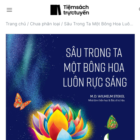
menu
s
Trang chủ
/
Chưa phân loại
/
Sâu Trong Ta Một Bông Hoa Luôn Rực Sáng