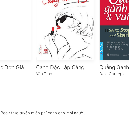
Những Bước Đơn Giản Đến Ước Mơ
Càng Độc Lập Càng Cao Quý
t
Vãn Tình
Dale Carnegie
eBook trực tuyến miễn phí dành cho mọi người.