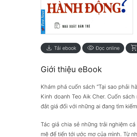
download
visibility
shopping_ca
Tải ebook
Đọc online
Giới thiệu eBook
Khám phá cuốn sách “Tại sao phải hà
Kinh doanh Teo Aik Cher. Cuốn sách 
đắt giá đối với những ai đang tìm kiếm
Tác giả chia sẻ những trải nghiệm c
mẽ để tiến tới ước mơ của mình. Từ n