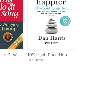
Quẳng Gánh Lo Đi Và Vui Sống
10% Hạnh Phúc Hơn
Phút Nhìn Lạ
Dan Harris
Spencer Jhonso