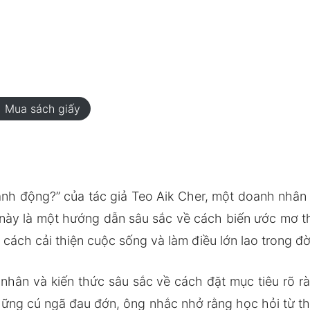
rt
Mua sách giấy
nh động?” của tác giả Teo Aik Cher, một doanh nhân 
này là một hướng dẫn sâu sắc về cách biến ước mơ t
 cách cải thiện cuộc sống và làm điều lớn lao trong đờ
á nhân và kiến thức sâu sắc về cách đặt mục tiêu rõ 
hững cú ngã đau đớn, ông nhắc nhở rằng học hỏi từ thấ