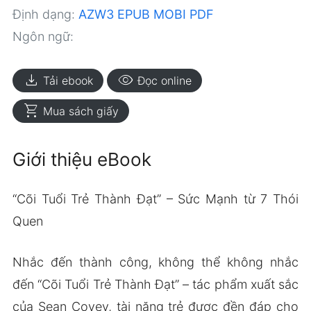
Định dạng:
AZW3
EPUB
MOBI
PDF
Ngôn ngữ:
download
visibility
Tải ebook
Đọc online
shopping_cart
Mua sách giấy
Giới thiệu eBook
“Cõi Tuổi Trẻ Thành Đạt” – Sức Mạnh từ 7 Thói
Quen
Nhắc đến thành công, không thể không nhắc
đến “Cõi Tuổi Trẻ Thành Đạt” – tác phẩm xuất sắc
của Sean Covey, tài năng trẻ được đền đáp cho