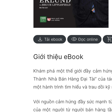
download
visibility
shopping_ca
Tải ebook
Đọc online
Giới thiệu eBook
Khám phá một thế giới đầy cảm hứng 
Thành Nhà Bán Hàng Đại Tài” của tác
một hành trình tìm hiểu và trau dồi k
Với nguồn cảm hứng đầy sức mạnh từ 
của một người từ người bán hàng tầm