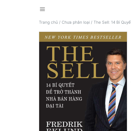
menu
Trang chủ
/
Chưa phân loại
/
The Sell: 14 Bí Quy