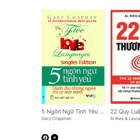
5 Ngôn Ngữ Tình Yêu Dành Cho Những Người Chỉ Có Một Mình
Gary Chapman
Al Ries & Laur