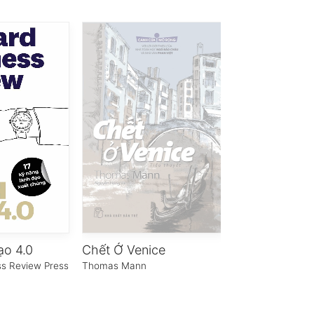
ạo 4.0
Chết Ở Venice
ss Review Press
Thomas Mann
James Altucher