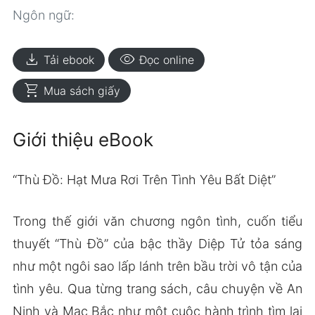
Ngôn ngữ:
download
visibility
Tải ebook
Đọc online
shopping_cart
Mua sách giấy
Giới thiệu eBook
“Thù Đồ: Hạt Mưa Rơi Trên Tình Yêu Bất Diệt”
Trong thế giới văn chương ngôn tình, cuốn tiểu
thuyết “Thù Đồ” của bậc thầy Diệp Tử tỏa sáng
như một ngôi sao lấp lánh trên bầu trời vô tận của
tình yêu. Qua từng trang sách, câu chuyện về An
Ninh và Mạc Bắc như một cuộc hành trình tìm lại