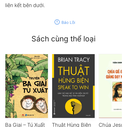
liên kết bên dưới.
report
Báo Lỗi
Sách cùng thể loại
Ba Giai – Tú Xuất
Thuật Hùng Biện