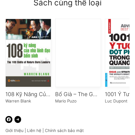
Sách cùng thể loại
108 Kỹ Năng Của Nhà Lãnh Đạo Bẩm Sinh
Bố Già – The Godfather
Warren Blank
Mario Puzo
Luc Dupont
Giới thiệu
|
Liên hệ
|
Chính sách bảo mật