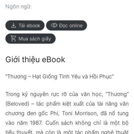
Ngôn ngữ:
download
visibility
Tải ebook
Đọc online
shopping_cart
Mua sách giấy
Giới thiệu eBook
“Thương – Hạt Giống Tình Yêu và Hồi Phục”
Trong kỷ nguyên rực rỡ của văn học, “Thương”
(Beloved) – tác phẩm kiệt xuất của tài năng văn
chương đen gốc Phi, Toni Morrison, đã nổ tung
vào năm 1987. Cuốn sách không chỉ là một bộ
tiểu thuyết, mà còn là một tác phẩm nghệ thuật