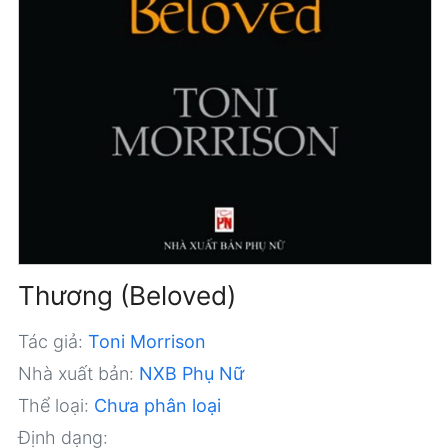
Thương (Beloved)
Tác giả:
Toni Morrison
Nhà xuất bản:
NXB Phụ Nữ
Thể loại:
Chưa phân loại
Định dạng: