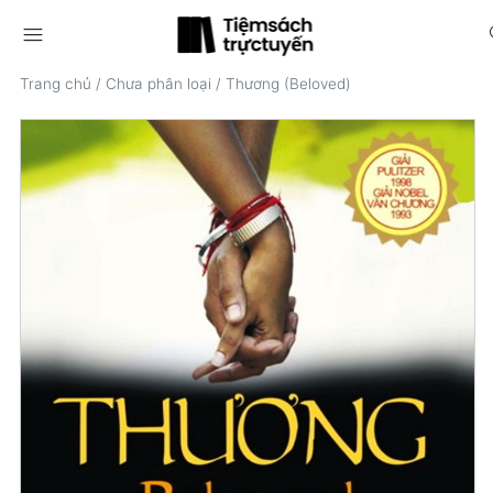
menu
s
Trang chủ
/
Chưa phân loại
/
Thương (Beloved)