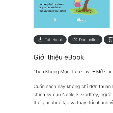
download
visibility
shopping_ca
Tải ebook
Đọc online
Giới thiệu eBook
“Tiền Không Mọc Trên Cây” – Mở Cánh
Cuốn sách này không chỉ đơn thuần l
chính kỳ cựu Neale S. Godfrey, người
thế giới phức tạp và thay đổi nhanh v