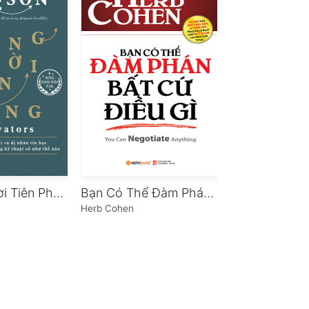
Những Người Tiên Phong
Bạn Có Thể Đàm Phán Bất Cứ Điều Gì
Trần Gian Mu
n
Herb Cohen
Văn Giá