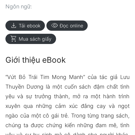
Ngôn ngữ:
download
visibility
Tải ebook
Đọc online
shopping_cart
Mua sách giấy
Giới thiệu eBook
“Vứt Bỏ Trái Tim Mong Manh” của tác giả Lưu
Thuyền Dương là một cuốn sách đậm chất tình
yêu và sự trưởng thành, mở ra một hành trình
xuyên qua những cảm xúc đắng cay và ngọt
ngào của một cô gái trẻ. Trong từng trang sách,
chúng ta được chứng kiến những đam mê, tình
yêu và sự hy sinh mà cô dành cho người khác,