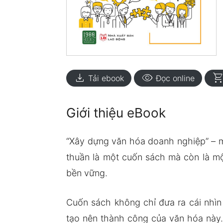
download
visibility
shopping_ca
Tải ebook
Đọc online
Giới thiệu eBook
“Xây dựng văn hóa doanh nghiệp” – 
thuần là một cuốn sách mà còn là m
bền vững.
Cuốn sách không chỉ đưa ra cái nhìn
tạo nên thành công của văn hóa này