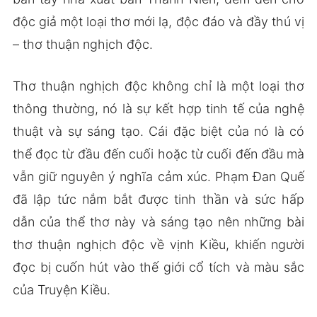
độc giả một loại thơ mới lạ, độc đáo và đầy thú vị
– thơ thuận nghịch độc.
Thơ thuận nghịch độc không chỉ là một loại thơ
thông thường, nó là sự kết hợp tinh tế của nghệ
thuật và sự sáng tạo. Cái đặc biệt của nó là có
thể đọc từ đầu đến cuối hoặc từ cuối đến đầu mà
vẫn giữ nguyên ý nghĩa cảm xúc. Phạm Đan Quế
đã lập tức nắm bắt được tinh thần và sức hấp
dẫn của thể thơ này và sáng tạo nên những bài
thơ thuận nghịch độc về vịnh Kiều, khiến người
đọc bị cuốn hút vào thế giới cổ tích và màu sắc
của Truyện Kiều.