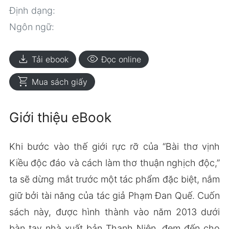
Định dạng:
Ngôn ngữ:
download
visibility
Tải ebook
Đọc online
shopping_cart
Mua sách giấy
Giới thiệu eBook
Khi bước vào thế giới rực rỡ của “Bài thơ vịnh
Kiều độc đáo và cách làm thơ thuận nghịch độc,”
ta sẽ dừng mắt trước một tác phẩm đặc biệt, nắm
giữ bởi tài năng của tác giả Phạm Đan Quế. Cuốn
sách này, được hình thành vào năm 2013 dưới
bàn tay nhà xuất bản Thanh Niên, đem đến cho