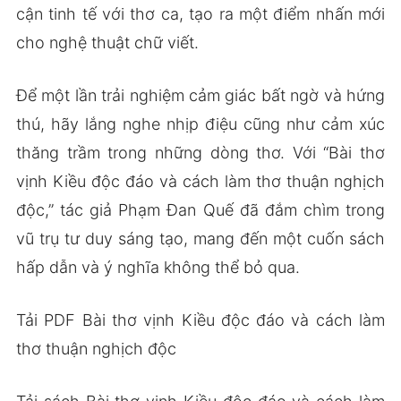
cận tinh tế với thơ ca, tạo ra một điểm nhấn mới
cho nghệ thuật chữ viết.
Để một lần trải nghiệm cảm giác bất ngờ và hứng
thú, hãy lắng nghe nhịp điệu cũng như cảm xúc
thăng trầm trong những dòng thơ. Với “Bài thơ
vịnh Kiều độc đáo và cách làm thơ thuận nghịch
độc,” tác giả Phạm Đan Quế đã đắm chìm trong
vũ trụ tư duy sáng tạo, mang đến một cuốn sách
hấp dẫn và ý nghĩa không thể bỏ qua.
Tải PDF Bài thơ vịnh Kiều độc đáo và cách làm
thơ thuận nghịch độc