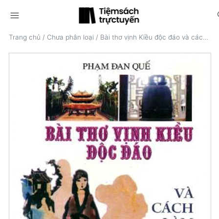
menu
s
Trang chủ
/
Chưa phân loại
/
Bài thơ vịnh Kiều độc đáo và cách làm thơ thuận nghịch độc