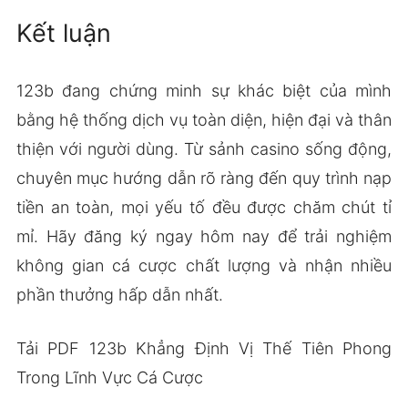
Kết luận
123b đang chứng minh sự khác biệt của mình
bằng hệ thống dịch vụ toàn diện, hiện đại và thân
thiện với người dùng. Từ sảnh casino sống động,
chuyên mục hướng dẫn rõ ràng đến quy trình nạp
tiền an toàn, mọi yếu tố đều được chăm chút tỉ
mỉ. Hãy đăng ký ngay hôm nay để trải nghiệm
không gian cá cược chất lượng và nhận nhiều
phần thưởng hấp dẫn nhất.
Tải PDF 123b Khẳng Định Vị Thế Tiên Phong
Trong Lĩnh Vực Cá Cược