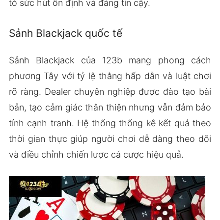
tỏ sức hút ổn định và đáng tin cậy.
Sảnh Blackjack quốc tế
Sảnh Blackjack của 123b mang phong cách
phương Tây với tỷ lệ thắng hấp dẫn và luật chơi
rõ ràng. Dealer chuyên nghiệp được đào tạo bài
bản, tạo cảm giác thân thiện nhưng vẫn đảm bảo
tính cạnh tranh. Hệ thống thống kê kết quả theo
thời gian thực giúp người chơi dễ dàng theo dõi
và điều chỉnh chiến lược cá cược hiệu quả.