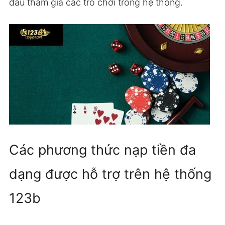
đầu tham gia các trò chơi trong hệ thống.
Các phương thức nạp tiền đa
dạng được hỗ trợ trên hệ thống
123b