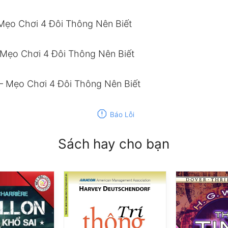
Mẹo Chơi 4 Đôi Thông Nên Biết
 Mẹo Chơi 4 Đôi Thông Nên Biết
– Mẹo Chơi 4 Đôi Thông Nên Biết
report
Báo Lỗi
Sách hay cho bạn