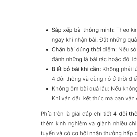
Sắp xếp bài thông minh:
Theo ki
ngay khi nhận bài. Đặt những quân
Chặn bài đúng thời điểm:
Nếu sở 
đánh những lá bài rác hoặc đôi lớ
Biết bỏ bài khi cần:
Không phải lú
4 đôi thông và dùng nó ở thời đi
Không ôm bài quá lâu:
Nếu không 
Khi ván đấu kết thúc mà bạn vẫn 
Phía trên là giải đáp chi tiết
4 đôi th
thêm kinh nghiệm và giành nhiều ch
tuyến và có cơ hội nhận thưởng hấp 