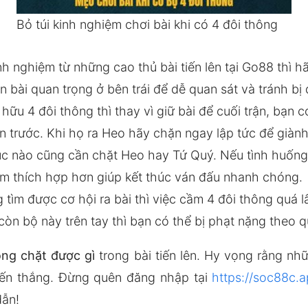
Bỏ túi kinh nghiệm chơi bài khi có 4 đôi thông
nh nghiệm từ những cao thủ bài tiến lên tại Go88 thì 
 bài quan trọng ở bên trái để dễ quan sát và tránh bị đ
hữu 4 đôi thông thì thay vì giữ bài để cuối trận, bạn 
n trước. Khi họ ra Heo hãy chặn ngay lập tức để giành 
c nào cũng cần chặt Heo hay Tứ Quý. Nếu tình huống k
ểm thích hợp hơn giúp kết thúc ván đấu nhanh chóng.
tìm được cơ hội ra bài thì việc cầm 4 đôi thông quá lâ
còn bộ này trên tay thì bạn có thể bị phạt nặng theo q
ông chặt được gì
trong bài tiến lên. Hy vọng rằng nh
iến thắng. Đừng quên đăng nhập tại
https://soc88c.a
dẫn!