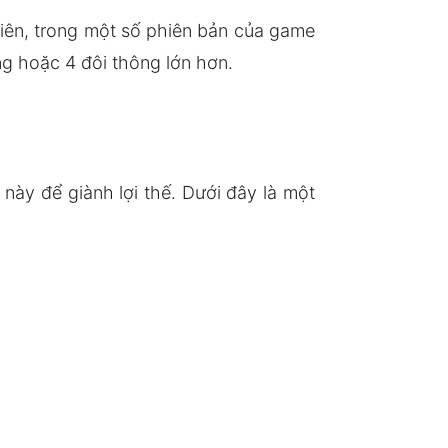
hiên, trong một số phiên bản của game
ng hoặc 4 đôi thông lớn hơn.
 này để giành lợi thế. Dưới đây là một