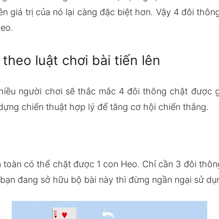
ên giá trị của nó lại càng đặc biệt hơn. Vậy 4 đôi thôn
heo.
theo luật chơi bài tiến lên
hiều người chơi sẽ thắc mắc 4 đôi thông chặt được gì
dựng chiến thuật hợp lý để tăng cơ hội chiến thắng.
àn toàn có thể chặt được 1 con Heo. Chỉ cần 3 đôi thôn
 bạn đang sở hữu bộ bài này thì đừng ngần ngại sử dụn