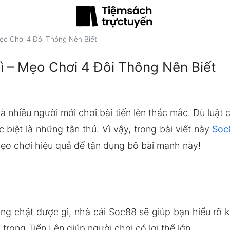
ẹo Chơi 4 Đôi Thông Nên Biết
ì – Mẹo Chơi 4 Đôi Thông Nên Biết
à nhiều người mới chơi bài tiến lên thắc mắc. Dù luật
 biệt là những tân thủ. Vì vậy, trong bài viết này
Soc
mẹo chơi hiệu quả để tận dụng bộ bài mạnh này!
ng chặt được gì, nhà cái Soc88 sẽ giúp bạn hiểu rõ k
trong Tiến Lên giúp người chơi có lợi thế lớn.