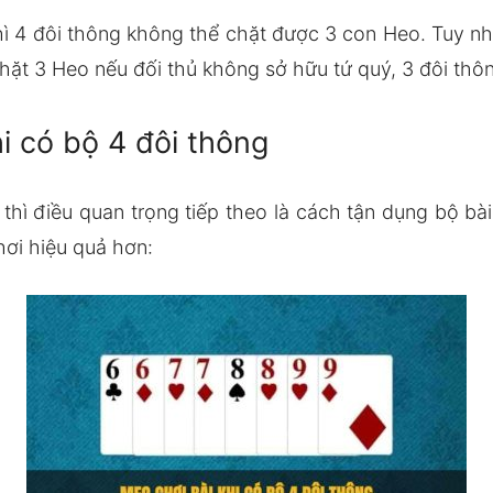
 thì 4 đôi thông không thể chặt được 3 con Heo. Tuy n
 chặt 3 Heo nếu đối thủ không sở hữu tứ quý, 3 đôi thô
i có bộ 4 đôi thông
 thì điều quan trọng tiếp theo là cách tận dụng bộ bài
hơi hiệu quả hơn: