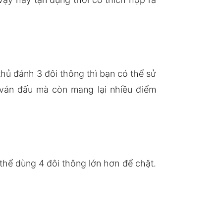
thủ đánh 3 đôi thông thì bạn có thể sử
 ván đấu mà còn mang lại nhiều điểm
 thể dùng 4 đôi thông lớn hơn để chặt.