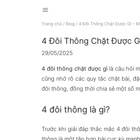
menu
Trang chủ
/
Blog
/
4 Đôi Thông Chặt Được Gì – M
4 Đôi Thông Chặt Được G
29/05/2025
4 đôi thông chặt được gì
là câu hỏi m
cũng nhớ rõ các quy tắc chặt bài, đặc
đôi thông, đồng thời chia sẻ một số 
4 đôi thông là gì?
Trước khi giải đáp thắc mắc 4 đôi thô
thông là một tập hợp bài cực kỳ mạnh 