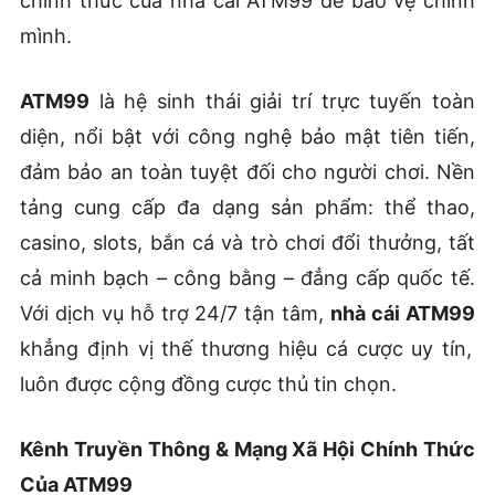
chính thức của nhà cái ATM99 để bảo vệ chính
mình.
ATM99
là hệ sinh thái giải trí trực tuyến toàn
diện, nổi bật với công nghệ bảo mật tiên tiến,
đảm bảo an toàn tuyệt đối cho người chơi. Nền
tảng cung cấp đa dạng sản phẩm: thể thao,
casino, slots, bắn cá và trò chơi đổi thưởng, tất
cả minh bạch – công bằng – đẳng cấp quốc tế.
Với dịch vụ hỗ trợ 24/7 tận tâm,
nhà cái ATM99
khẳng định vị thế thương hiệu cá cược uy tín,
luôn được cộng đồng cược thủ tin chọn.
Kênh Truyền Thông & Mạng Xã Hội Chính Thức
Của ATM99