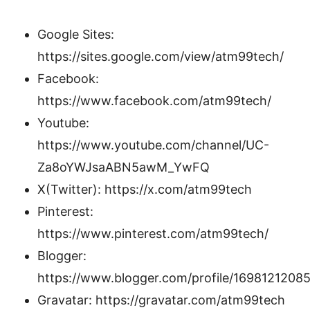
Google Sites:
https://sites.google.com/view/atm99tech/
Facebook:
https://www.facebook.com/atm99tech/
Youtube:
https://www.youtube.com/channel/UC-
Za8oYWJsaABN5awM_YwFQ
X(Twitter): https://x.com/atm99tech
Pinterest:
https://www.pinterest.com/atm99tech/
Blogger:
https://www.blogger.com/profile/169812120
Gravatar: https://gravatar.com/atm99tech