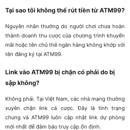
Tại sao tôi không thể rút tiền từ ATM99?
Nguyên nhân thường do người chơi chưa hoàn
thành doanh thu cược của chương trình khuyến
mãi hoặc tên chủ thẻ ngân hàng không khớp với
tên đăng ký tại ATM99.
Link vào ATM99 bị chặn có phải do bị
sập không?
Không phải. Tại Việt Nam, các nhà mạng thường
xuyên chặn link cá cược. Đây là tình trạng
chung và ATM99 luôn cập nhật link dự phòng
mới nhất để đảm bảo truy cập ổn định.