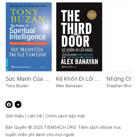
Sức Mạnh Của Trí Tuệ Tâm Linh
Kẻ Khôn Đi Lối Khác
Tony Buzan
Alex Banayan
Stephen Brown
Giới thiệu
|
Liên hệ
|
Chính sách bảo mật
Bản Quyền © 2025
TIEMSACH.ORG
. Tiệm sách eBook trực
tuyến miễn phí dành cho mọi người.