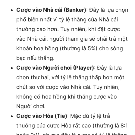
Cược vào Nhà cái (Banker)
: Đây là lựa chọn
phổ biến nhất vì tỷ lệ thắng của Nhà cái
thường cao hơn. Tuy nhiên, khi đặt cược
vào Nhà cái, người tham gia sẽ phải trả một
khoản hoa hồng (thường là 5%) cho sòng
bạc nếu thắng.
Cược vào Người chơi (Player)
: Đây là lựa
chọn thứ hai, với tỷ lệ thắng thấp hơn một
chút so với cược vào Nhà cái. Tuy nhiên,
không có hoa hồng khi thắng cược vào
Người chơi.
Cược vào Hòa (Tie)
: Mặc dù tỷ lệ trả
thưởng của cược Hòa rất cao (thường là 8:1