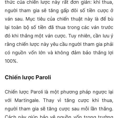
thức của chiến lược này rất đơn giản: khi thua,
người tham gia sẽ tăng gấp đôi số tiền cược ở
ván sau. Mục tiêu của chiến thuật này là để bù
lại toàn bộ số tiền đã thua trong các ván trước
đó khi thắng một ván cược. Tuy nhiên, cần lưu ý
rằng chiến lược này yêu cầu người tham gia phải
có nguồn vốn lớn và không đảm bảo thắng lợi
100%.
Chiến lược Paroli
Chiến lược Paroli là một phương pháp ngược lại
với Martingale. Thay vì tăng cược khi thua,
người tham gia sẽ tăng cược sau mỗi lần thắng.
Cách này giúp bảo vệ nguồn vốn trong trường