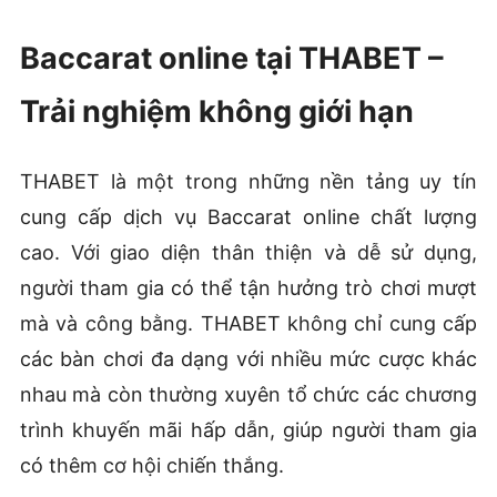
Baccarat online tại THABET –
Trải nghiệm không giới hạn
THABET là một trong những nền tảng uy tín
cung cấp dịch vụ Baccarat online chất lượng
cao. Với giao diện thân thiện và dễ sử dụng,
người tham gia có thể tận hưởng trò chơi mượt
mà và công bằng. THABET không chỉ cung cấp
các bàn chơi đa dạng với nhiều mức cược khác
nhau mà còn thường xuyên tổ chức các chương
trình khuyến mãi hấp dẫn, giúp người tham gia
có thêm cơ hội chiến thắng.