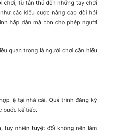
 chơi, từ tân thủ đến những tay chơi
như các kiểu cược nâng cao đòi hỏi
 tính hấp dẫn mà còn cho phép người
iều quan trọng là người chơi cần hiểu
ợp lệ tại nhà cái. Quá trình đăng ký
 bước kế tiếp.
n, tuy nhiên tuyệt đối không nên làm