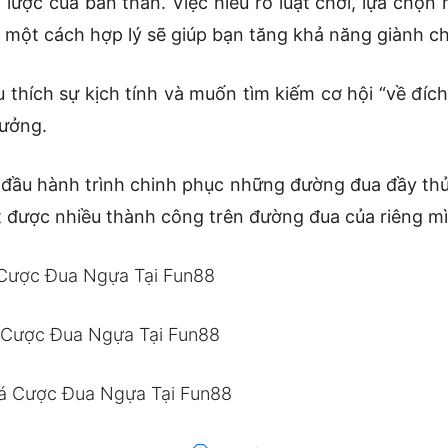
lược của bản thân. Việc hiểu rõ luật chơi, lựa chọn 
 một cách hợp lý sẽ giúp bạn tăng khả năng giành chi
 thích sự kịch tính và muốn tìm kiếm cơ hội “về đíc
tưởng.
t đầu hành trình chinh phục những đường đua đầy th
ạt được nhiều thành công trên đường đua của riêng m
 Cược Đua Ngựa Tại Fun88
á Cược Đua Ngựa Tại Fun88
Cá Cược Đua Ngựa Tại Fun88