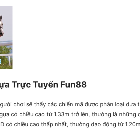
ựa Trực Tuyến Fun88
người chơi sẽ thấy các chiến mã được phân loại dựa 
ngựa có chiều cao từ 1.33m trở lên, thường là những 
 D có chiều cao thấp nhất, thường dao động từ 1.20