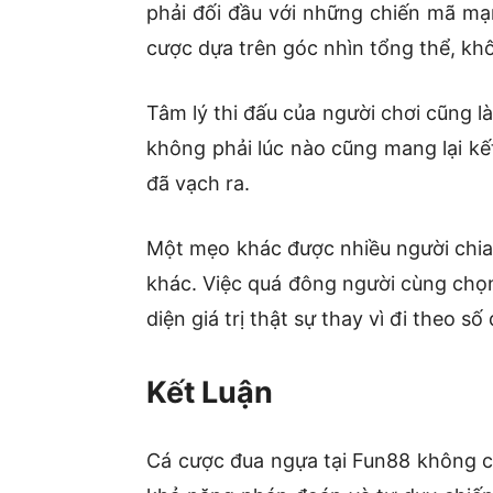
phải đối đầu với những chiến mã mạn
cược dựa trên góc nhìn tổng thể, kh
Tâm lý thi đấu của người chơi cũng 
không phải lúc nào cũng mang lại kết
đã vạch ra.
Một mẹo khác được nhiều người chia 
khác. Việc quá đông người cùng chọn
diện giá trị thật sự thay vì đi theo số
Kết Luận
Cá cược đua ngựa tại Fun88 không chỉ