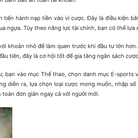
n tiến hành nạp tiền vào ví cược. Đây là điều kiện b
đua ngựa. Tùy theo năng lực tài chính, bạn có thể lựa
 với khoản nhỏ để làm quen trước khi đầu tư lớn hơn
đầu tiên, đây là cơ hội tốt để gia tăng ngân sách cượ
ư, bạn vào mục Thể thao, chọn danh mục E-sports và
ng diễn ra, lựa chọn loại cược mong muốn, nhập số 
n toàn đơn giản ngay cả với người mới.