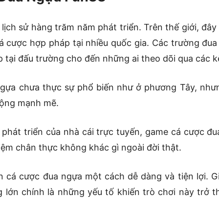
 lịch sử hàng trăm năm phát triển. Trên thế giới, đâ
á cược hợp pháp tại nhiều quốc gia. Các trường đua
p tại đấu trường cho đến những ai theo dõi qua các 
ngựa chưa thực sự phổ biến như ở phương Tây, nhưn
động mạnh mẽ.
 phát triển của nhà cái trực tuyến, game cá cược 
iệm chân thực không khác gì ngoài đời thật.
ận cá cược đua ngựa một cách dễ dàng và tiện lợi. Gi
 lớn chính là những yếu tố khiến trò chơi này trở 