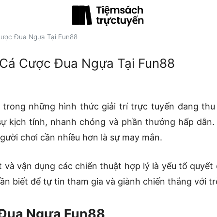
Cược Đua Ngựa Tại Fun88
 Cá Cược Đua Ngựa Tại Fun88
 trong những hình thức giải trí trực tuyến đang th
h sự kịch tính, nhanh chóng và phần thưởng hấp dẫn
người chơi cần nhiều hơn là sự may mắn.
t và vận dụng các chiến thuật hợp lý là yếu tố quyết 
n biết để tự tin tham gia và giành chiến thắng với tr
 Đua Ngựa Fun88