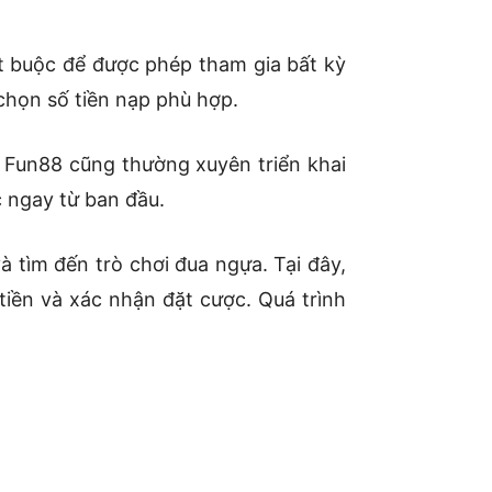
ắt buộc để được phép tham gia bất kỳ
 chọn số tiền nạp phù hợp.
. Fun88 cũng thường xuyên triển khai
c ngay từ ban đầu.
 tìm đến trò chơi đua ngựa. Tại đây,
tiền và xác nhận đặt cược. Quá trình