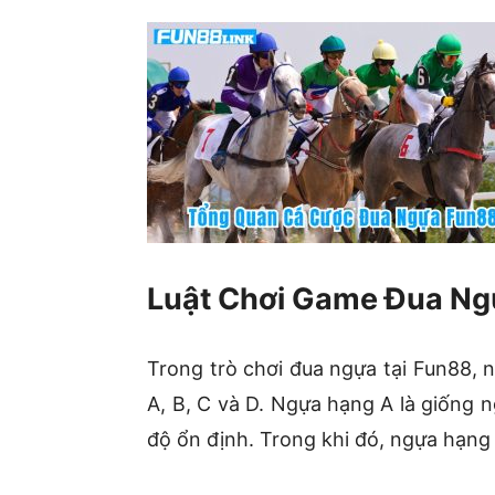
Luật Chơi Game Đua Ng
Trong trò chơi đua ngựa tại Fun88, 
A, B, C và D. Ngựa hạng A là giống 
độ ổn định. Trong khi đó, ngựa hạng