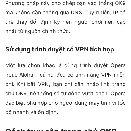
Phương pháp này cho phép bạn vào thẳng OK9
mà không cần thông qua DNS. Tuy nhiên, IP có
thể thay đổi định kỳ nên người chơi nên cập
nhật từ nguồn chính thức.
Sử dụng trình duyệt có VPN tích hợp
Một lựa chọn khác là dùng trình duyệt Opera
hoặc Aloha – cả hai đều có tính năng VPN miễn
phí. Khi bật VPN, bạn chỉ cần nhập link trang
chủ OK9, hệ thống sẽ tự động vượt chặn. Opera
đặc biệt phù hợp cho người dùng máy tính vì tốc
độ nhanh và ổn định.