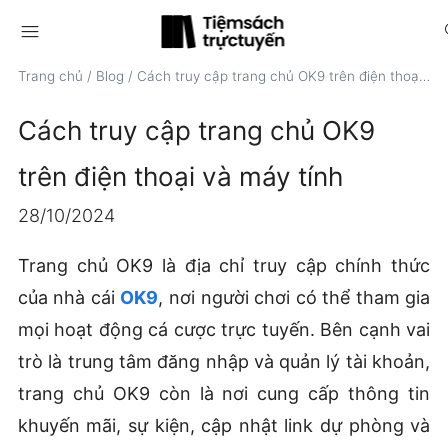
menu
s
Trang chủ
/
Blog
/
Cách truy cập trang chủ OK9 trên điện thoại và máy tính
Cách truy cập trang chủ OK9
trên điện thoại và máy tính
28/10/2024
Trang chủ OK9 là địa chỉ truy cập chính thức
của nhà cái
OK9
, nơi người chơi có thể tham gia
mọi hoạt động cá cược trực tuyến. Bên cạnh vai
trò là trung tâm đăng nhập và quản lý tài khoản,
trang chủ OK9 còn là nơi cung cấp thông tin
khuyến mãi, sự kiện, cập nhật link dự phòng và