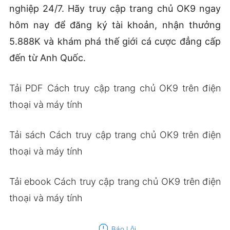
nghiệp 24/7. Hãy truy cập trang chủ OK9 ngay
hôm nay để đăng ký tài khoản, nhận thưởng
5.888K và khám phá thế giới cá cược đẳng cấp
đến từ Anh Quốc.
Tải PDF Cách truy cập trang chủ OK9 trên điện
thoại và máy tính
Tải sách Cách truy cập trang chủ OK9 trên điện
thoại và máy tính
Tải ebook Cách truy cập trang chủ OK9 trên điện
thoại và máy tính
report
Báo Lỗi