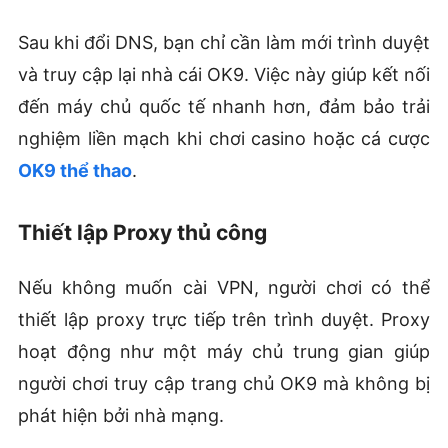
Sau khi đổi DNS, bạn chỉ cần làm mới trình duyệt
và truy cập lại nhà cái OK9. Việc này giúp kết nối
đến máy chủ quốc tế nhanh hơn, đảm bảo trải
nghiệm liền mạch khi chơi casino hoặc cá cược
OK9 thể thao
.
Thiết lập Proxy thủ công
Nếu không muốn cài VPN, người chơi có thể
thiết lập proxy trực tiếp trên trình duyệt. Proxy
hoạt động như một máy chủ trung gian giúp
người chơi truy cập trang chủ OK9 mà không bị
phát hiện bởi nhà mạng.