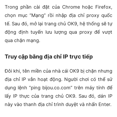
Trong phần cài đặt của Chrome hoặc Firefox,
chọn mục “Mạng” rồi nhập địa chỉ proxy quốc
tế. Sau đó, mở lại trang chủ OK9, hệ thống sẽ tự
động định tuyến lưu lượng qua proxy để vượt
qua chặn mạng.
Truy cập bằng địa chỉ IP trực tiếp
Đôi khi, tên miền của nhà cái OK9 bị chặn nhưng
địa chỉ IP vẫn hoạt động. Người chơi có thể sử
dụng lệnh “ping bijou.co.com” trên máy tính để
lấy IP thực của trang chủ OK9. Sau đó, dán IP
này vào thanh địa chỉ trình duyệt và nhấn Enter.