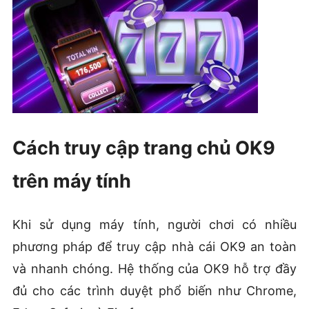
Cách truy cập trang chủ OK9
trên máy tính
Khi sử dụng máy tính, người chơi có nhiều
phương pháp để truy cập nhà cái OK9 an toàn
và nhanh chóng. Hệ thống của OK9 hỗ trợ đầy
đủ cho các trình duyệt phổ biến như Chrome,