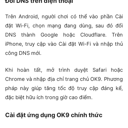
Đổi DNS trên điện thoại
Trên Android, người chơi có thể vào phần Cài
đặt Wi-Fi, chọn mạng đang dùng, sau đó đổi
DNS thành Google hoặc Cloudflare. Trên
iPhone, truy cập vào Cài đặt Wi-Fi và nhập thủ
công DNS mới.
Khi hoàn tất, mở trình duyệt Safari hoặc
Chrome và nhập địa chỉ trang chủ OK9. Phương
pháp này giúp tăng tốc độ truy cập đáng kể,
đặc biệt hữu ích trong giờ cao điểm.
Cài đặt ứng dụng OK9 chính thức