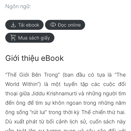
Ngôn ngữ:
download
visibility
Tải ebook
Đọc online
shopping_cart
Mua sách giấy
Giới thiệu eBook
“Thế Giới Bên Trong” (ban đầu có tựa là “The
World Within”) là một tuyển tập các cuộc đối
thoại giữa Jiddu Krishnamurti và những người tìm
đến ông để tìm sự khôn ngoan trong những năm
ông sống “rút lui” trong thời kỳ Thế chiến thứ hai.
Dù xuất phát từ bối cảnh lịch sử, cuốn sách này
vẫn toát lên sự tương quan và sâu sắc đối với