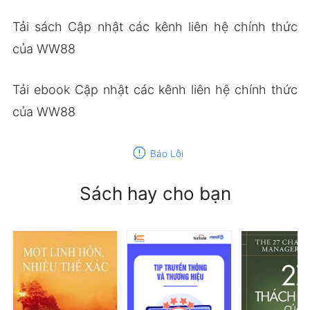
Tải sách Cập nhật các kênh liên hệ chính thức
của WW88
Tải ebook Cập nhật các kênh liên hệ chính thức
của WW88
report
Báo Lỗi
Sách hay cho bạn