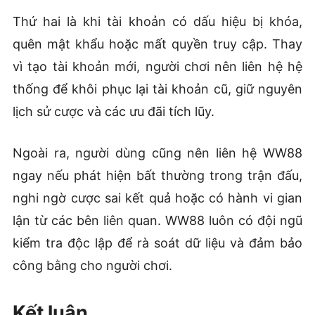
Thứ hai là khi tài khoản có dấu hiệu bị khóa,
quên mật khẩu hoặc mất quyền truy cập. Thay
vì tạo tài khoản mới, người chơi nên liên hệ hệ
thống để khôi phục lại tài khoản cũ, giữ nguyên
lịch sử cược và các ưu đãi tích lũy.
Ngoài ra, người dùng cũng nên liên hệ WW88
ngay nếu phát hiện bất thường trong trận đấu,
nghi ngờ cược sai kết quả hoặc có hành vi gian
lận từ các bên liên quan. WW88 luôn có đội ngũ
kiểm tra độc lập để rà soát dữ liệu và đảm bảo
công bằng cho người chơi.
Kết luận