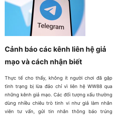
Cảnh báo các kênh liên hệ giả
mạo và cách nhận biết
Thực tế cho thấy, không ít người chơi đã gặp
tình trạng bị lừa đảo chỉ vì liên hệ WW88 qua
những kênh giả mạo. Các đối tượng xấu thường
dùng nhiều chiêu trò tinh vi như giả làm nhân
viên tư vấn, gửi tin nhắn thông báo trúng