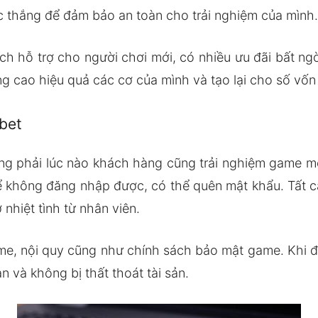
c thắng để đảm bảo an toàn cho trải nghiệm của mình
ch hỗ trợ cho người chơi mới, có nhiều ưu đãi bất ngờ
ng cao hiệu quả các cơ của mình và tạo lại cho số vốn
bet
ng phải lúc nào khách hàng cũng trải nghiệm game mộ
hể không đăng nhập được, có thể quên mật khẩu. Tất 
nhiệt tình từ nhân viên.
ame, nội quy cũng như chính sách bảo mật game. Khi đ
 và không bị thất thoát tài sản.