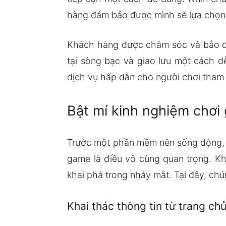
hàng đảm bảo được mình sẽ lựa chọn 
Khách hàng được chăm sóc và bảo đảm
tại sòng bạc và giao lưu một cách 
dịch vụ hấp dẫn cho người chơi tham
Bật mí kinh nghiệm chơ
Trước một phần mềm nên sống động, đ
game là điều vô cùng quan trọng. K
khai phá trong nháy mắt. Tại đây, ch
Khai thác thông tin từ trang ch