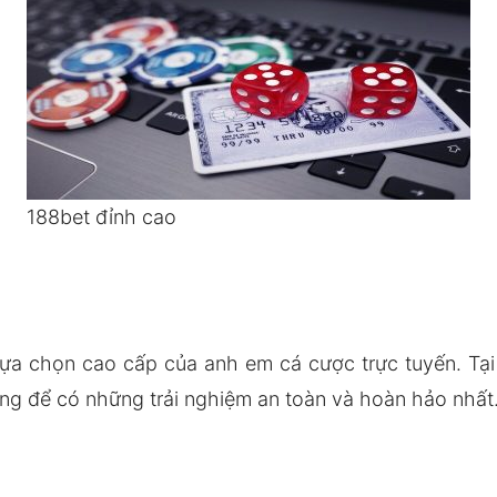
188bet đỉnh cao
lựa chọn cao cấp của anh em cá cược trực tuyến. Tạ
ng để có những trải nghiệm an toàn và hoàn hảo nhất