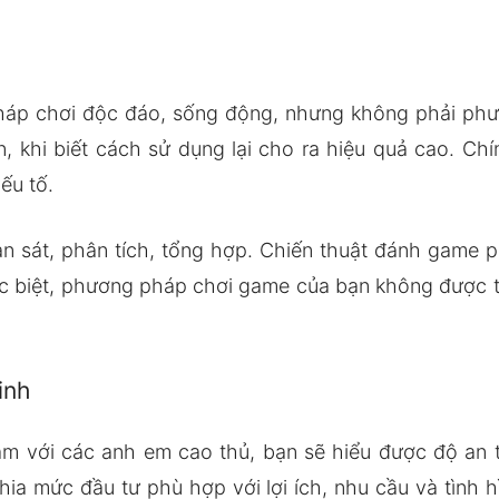
háp chơi độc đáo, sống động, nhưng không phải phư
khi biết cách sử dụng lại cho ra hiệu quả cao. Chín
ếu tố.
sát, phân tích, tổng hợp. Chiến thuật đánh game ph
c biệt, phương pháp chơi game của bạn không được tr
inh
ăm với các anh em cao thủ, bạn sẽ hiểu được độ an t
hia mức đầu tư phù hợp với lợi ích, nhu cầu và tình h