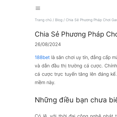
menu
Trang chủ
/
Blog
/
Chia Sẻ Phương Pháp Chơi Ga
Chia Sẻ Phương Pháp Chơ
26/08/2024
188bet
là sân chơi uy tín, đẳng cấp 
và dẫn đầu thị trường cá cược. Chí
cá cược trực tuyến tăng lên đáng kể
mềm này.
Những điều bạn chưa bi
Có lẽ, với thời đại công nghệ phát