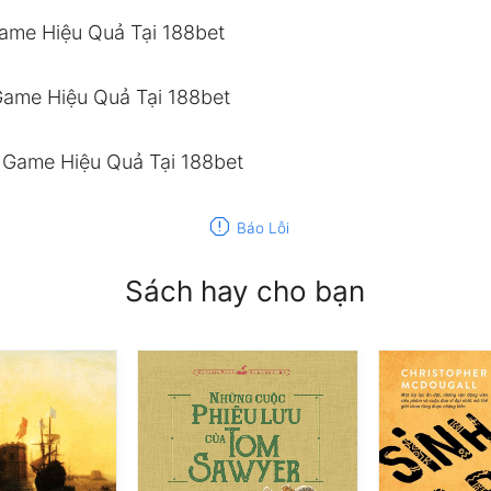
ame Hiệu Quả Tại 188bet
Game Hiệu Quả Tại 188bet
 Game Hiệu Quả Tại 188bet
report
Báo Lỗi
Sách hay cho bạn