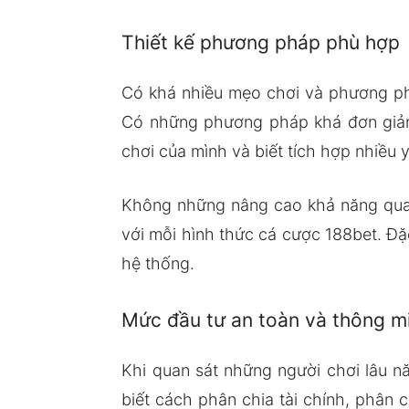
Thiết kế phương pháp phù hợp
Có khá nhiều mẹo chơi và phương p
Có những phương pháp khá đơn giản, 
chơi của mình và biết tích hợp nhiều y
Không những nâng cao khả năng quan 
với mỗi hình thức cá cược 188bet. Đặ
hệ thống.
Mức đầu tư an toàn và thông m
Khi quan sát những người chơi lâu n
biết cách phân chia tài chính, phân c