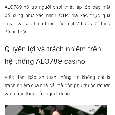
ALO789 hỗ trợ người chơi thiết lập lớp bảo mật
bổ sung như xác minh OTP, mã xác thực qua
email và các hình thức bảo mật 2 bước để tăng
độ an toàn.
Quyền lợi và trách nhiệm trên
hệ thống ALO789 casino
Việc đảm bảo an toàn thông tin không chỉ là
trách nhiệm của nhà cái mà còn phụ thuộc rất lớn
vào nhận thức của người dùng.