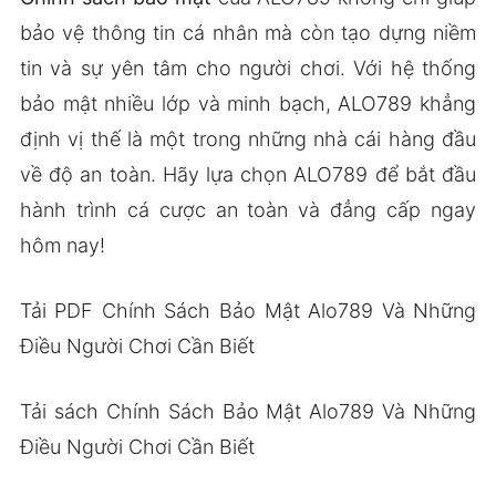
bảo vệ thông tin cá nhân mà còn tạo dựng niềm
tin và sự yên tâm cho người chơi. Với hệ thống
bảo mật nhiều lớp và minh bạch, ALO789 khẳng
định vị thế là một trong những nhà cái hàng đầu
về độ an toàn. Hãy lựa chọn ALO789 để bắt đầu
hành trình cá cược an toàn và đẳng cấp ngay
hôm nay!
Tải PDF Chính Sách Bảo Mật Alo789 Và Những
Điều Người Chơi Cần Biết
Tải sách Chính Sách Bảo Mật Alo789 Và Những
Điều Người Chơi Cần Biết