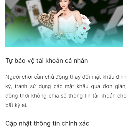
Tự bảo vệ tài khoản cá nhân
Người chơi cần chủ động thay đổi mật khẩu định
kỳ, tránh sử dụng các mật khẩu quá đơn giản,
đồng thời không chia sẻ thông tin tài khoản cho
bất kỳ ai.
Cập nhật thông tin chính xác