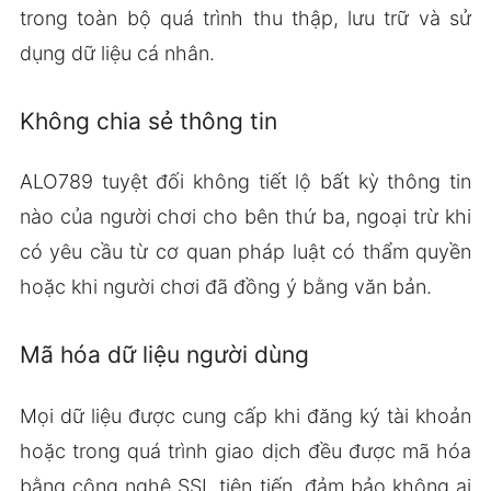
trong toàn bộ quá trình thu thập, lưu trữ và sử
dụng dữ liệu cá nhân.
Không chia sẻ thông tin
ALO789 tuyệt đối không tiết lộ bất kỳ thông tin
nào của người chơi cho bên thứ ba, ngoại trừ khi
có yêu cầu từ cơ quan pháp luật có thẩm quyền
hoặc khi người chơi đã đồng ý bằng văn bản.
Mã hóa dữ liệu người dùng
Mọi dữ liệu được cung cấp khi đăng ký tài khoản
hoặc trong quá trình giao dịch đều được mã hóa
bằng công nghệ SSL tiên tiến, đảm bảo không ai