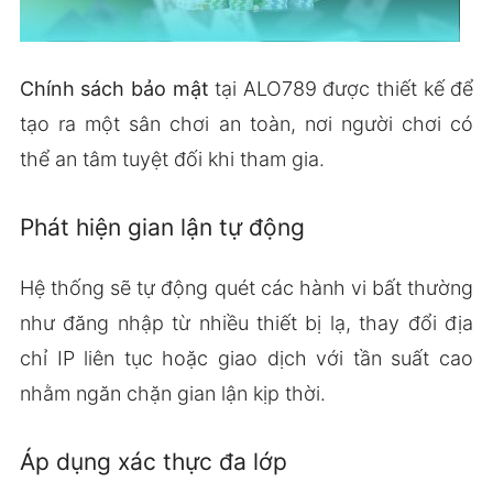
Chính sách bảo mật
tại ALO789 được thiết kế để
tạo ra một sân chơi an toàn, nơi người chơi có
thể an tâm tuyệt đối khi tham gia.
Phát hiện gian lận tự động
Hệ thống sẽ tự động quét các hành vi bất thường
như đăng nhập từ nhiều thiết bị lạ, thay đổi địa
chỉ IP liên tục hoặc giao dịch với tần suất cao
nhằm ngăn chặn gian lận kịp thời.
Áp dụng xác thực đa lớp