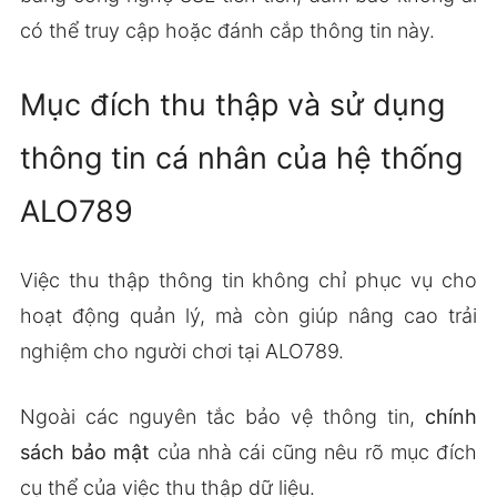
có thể truy cập hoặc đánh cắp thông tin này.
Mục đích thu thập và sử dụng
thông tin cá nhân của hệ thống
ALO789
Việc thu thập thông tin không chỉ phục vụ cho
hoạt động quản lý, mà còn giúp nâng cao trải
nghiệm cho người chơi tại ALO789.
Ngoài các nguyên tắc bảo vệ thông tin,
chính
sách bảo mật
của nhà cái cũng nêu rõ mục đích
cụ thể của việc thu thập dữ liệu.