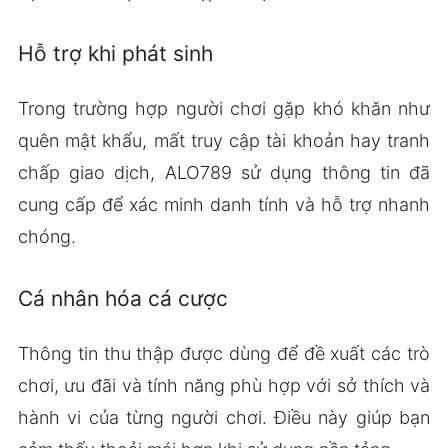
Hỗ trợ khi phát sinh
Trong trường hợp người chơi gặp khó khăn như
quên mật khẩu, mất truy cập tài khoản hay tranh
chấp giao dịch, ALO789 sử dụng thông tin đã
cung cấp để xác minh danh tính và hỗ trợ nhanh
chóng.
Cá nhân hóa cá cược
Thông tin thu thập được dùng để đề xuất các trò
chơi, ưu đãi và tính năng phù hợp với sở thích và
hành vi của từng người chơi. Điều này giúp bạn