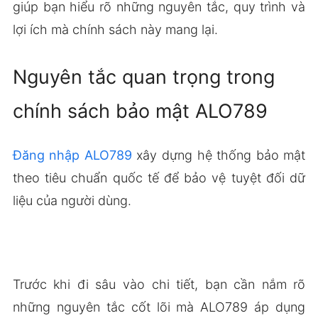
giúp bạn hiểu rõ những nguyên tắc, quy trình và
lợi ích mà chính sách này mang lại.
Nguyên tắc quan trọng trong
chính sách bảo mật ALO789
Đăng nhập ALO789
xây dựng hệ thống bảo mật
theo tiêu chuẩn quốc tế để bảo vệ tuyệt đối dữ
liệu của người dùng.
Trước khi đi sâu vào chi tiết, bạn cần nắm rõ
những nguyên tắc cốt lõi mà ALO789 áp dụng