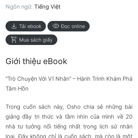
Ngôn ngữ:
Tiếng Việt
download
visibility
Tải ebook
Đọc online
shopping_cart
Mua sách giấy
Giới thiệu eBook
“Trò Chuyện Với Vĩ Nhân” – Hành Trình Khám Phá
Tâm Hồn
Trong cuốn sách này, Osho chia sẻ những bài
giảng đầy tri thức và tầm nhìn của mình về 20
nhà tư tưởng nổi tiếng nhất trong lịch sử nhân
loại. Đây không chỉ là cuốn sách, mà còn là một