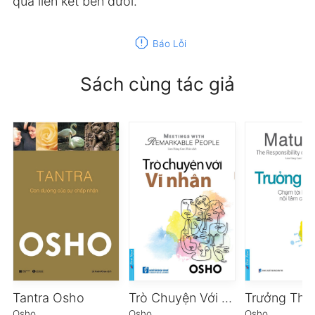
qua liên kết bên dưới.
report
Báo Lỗi
Sách cùng tác giả
Tantra Osho
Trò Chuyện Với Vĩ Nhân
Trưởng Thà
Osho
Osho
Osho