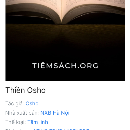
Thiền Osho
Tác giả:
Osho
Nhà xuất bản:
NXB Hà Nội
Thể loại:
Tâm linh