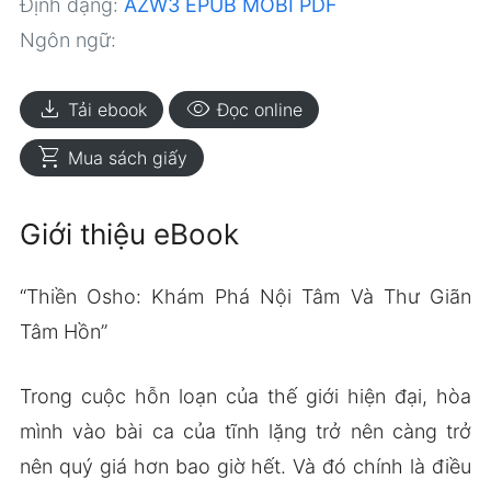
Định dạng:
AZW3
EPUB
MOBI
PDF
Ngôn ngữ:
download
visibility
Tải ebook
Đọc online
shopping_cart
Mua sách giấy
Giới thiệu eBook
“Thiền Osho: Khám Phá Nội Tâm Và Thư Giãn
Tâm Hồn”
Trong cuộc hỗn loạn của thế giới hiện đại, hòa
mình vào bài ca của tĩnh lặng trở nên càng trở
nên quý giá hơn bao giờ hết. Và đó chính là điều