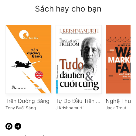
Sách hay cho bạn
Trên Đường Băng
Tự Do Đầu Tiên Và Cuối Cùng
Tony Buổi Sáng
J.Krishnamurti
Jack Trout