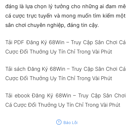
đáng là lựa chọn lý tưởng cho những ai đam mê
cá cược trực tuyến và mong muốn tìm kiếm một
sân chơi chuyên nghiệp, đáng tin cậy.
Tải PDF Đăng Ký 68Win – Truy Cập Sân Chơi Cá
Cược Đổi Thưởng Uy Tín Chỉ Trong Vài Phút
Tải sách Đăng Ký 68Win – Truy Cập Sân Chơi Cá
Cược Đổi Thưởng Uy Tín Chỉ Trong Vài Phút
Tải ebook Đăng Ký 68Win – Truy Cập Sân Chơi
Cá Cược Đổi Thưởng Uy Tín Chỉ Trong Vài Phút
report
Báo Lỗi