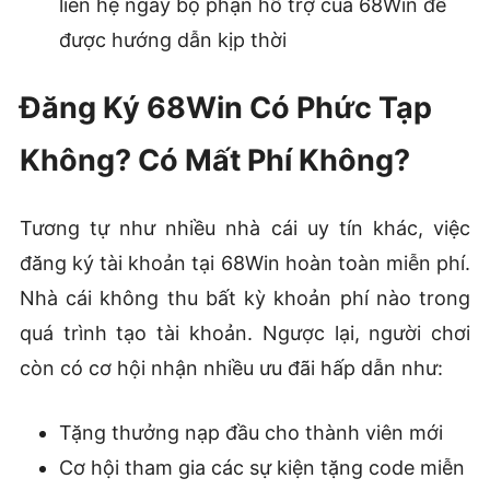
liên hệ ngay bộ phận hỗ trợ của 68Win để
được hướng dẫn kịp thời
Đăng Ký 68Win Có Phức Tạp
Không? Có Mất Phí Không?
Tương tự như nhiều nhà cái uy tín khác, việc
đăng ký tài khoản tại 68Win hoàn toàn miễn phí.
Nhà cái không thu bất kỳ khoản phí nào trong
quá trình tạo tài khoản. Ngược lại, người chơi
còn có cơ hội nhận nhiều ưu đãi hấp dẫn như:
Tặng thưởng nạp đầu cho thành viên mới
Cơ hội tham gia các sự kiện tặng code miễn