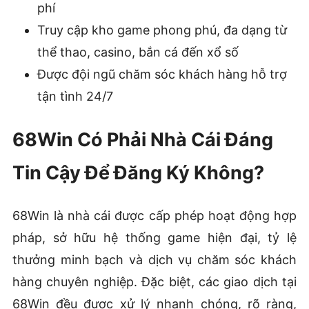
phí
Truy cập kho game phong phú, đa dạng từ
thể thao, casino, bắn cá đến xổ số
Được đội ngũ chăm sóc khách hàng hỗ trợ
tận tình 24/7
68Win Có Phải Nhà Cái Đáng
Tin Cậy Để Đăng Ký Không?
68Win là nhà cái được cấp phép hoạt động hợp
pháp, sở hữu hệ thống game hiện đại, tỷ lệ
thưởng minh bạch và dịch vụ chăm sóc khách
hàng chuyên nghiệp. Đặc biệt, các giao dịch tại
68Win đều được xử lý nhanh chóng, rõ ràng,