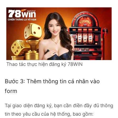
Thao tác thực hiện đăng ký 78WIN
Bước 3: Thêm thông tin cá nhân vào
form
Tại giao diện đăng ký, bạn cần điền đầy đủ thông
tin theo yêu cầu của hệ thống, bao gồm: