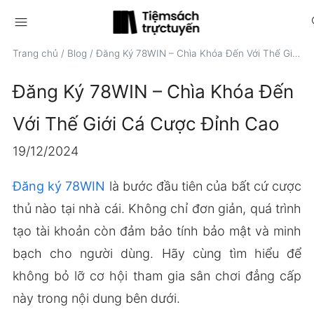
menu
s
Trang chủ
/
Blog
/
Đăng Ký 78WIN – Chìa Khóa Đến Với Thế Giới Cá Cược Đỉnh Cao
Đăng Ký 78WIN – Chìa Khóa Đến
Với Thế Giới Cá Cược Đỉnh Cao
19/12/2024
Đăng ký 78WIN
là bước đầu tiên của bất cứ cược
thủ nào tại nhà cái. Không chỉ đơn giản, quá trình
tạo tài khoản còn đảm bảo tính bảo mật và minh
bạch cho người dùng. Hãy cùng tìm hiểu để
không bỏ lỡ cơ hội tham gia sân chơi đẳng cấp
này trong nội dung bên dưới.