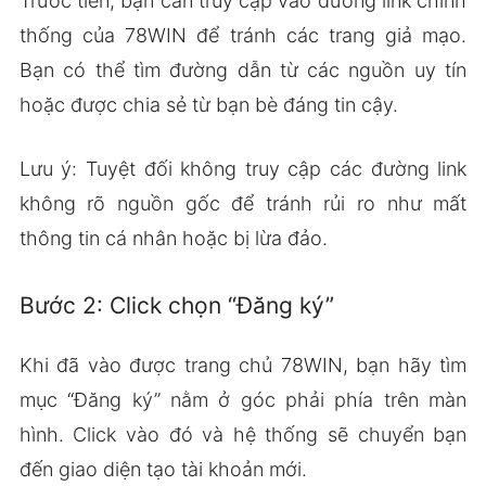
Trước tiên, bạn cần truy cập vào đường link chính
thống của 78WIN để tránh các trang giả mạo.
Bạn có thể tìm đường dẫn từ các nguồn uy tín
hoặc được chia sẻ từ bạn bè đáng tin cậy.
Lưu ý: Tuyệt đối không truy cập các đường link
không rõ nguồn gốc để tránh rủi ro như mất
thông tin cá nhân hoặc bị lừa đảo.
Bước 2: Click chọn “Đăng ký”
Khi đã vào được trang chủ 78WIN, bạn hãy tìm
mục “Đăng ký” nằm ở góc phải phía trên màn
hình. Click vào đó và hệ thống sẽ chuyển bạn
đến giao diện tạo tài khoản mới.