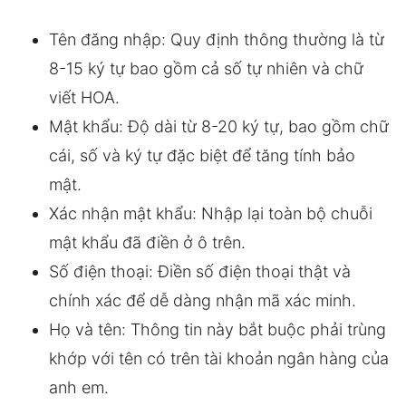
Tên đăng nhập: Quy định thông thường là từ
8-15 ký tự bao gồm cả số tự nhiên và chữ
viết HOA.
Mật khẩu: Độ dài từ 8-20 ký tự, bao gồm chữ
cái, số và ký tự đặc biệt để tăng tính bảo
mật.
Xác nhận mật khẩu: Nhập lại toàn bộ chuỗi
mật khẩu đã điền ở ô trên.
Số điện thoại: Điền số điện thoại thật và
chính xác để dễ dàng nhận mã xác minh.
Họ và tên: Thông tin này bắt buộc phải trùng
khớp với tên có trên tài khoản ngân hàng của
anh em.