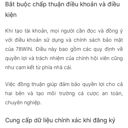
Bắt buộc chấp thuận điều khoản và điều
kiện
Khi tạo tài khoản, mọi người cần đọc và đồng ý
với điều khoản sử dụng và chính sách bảo mật
của 78WIN. Điều này bao gồm các quy định về
quyền lợi và trách nhiệm của chính hội viên cũng
như cam kết từ phía nhà cái.
Việc đồng thuận giúp đảm bảo quyền lợi cho cả
hai bên và tạo môi trường cá cược an toàn,
chuyên nghiệp.
Cung cấp dữ liệu chính xác khi đăng ký