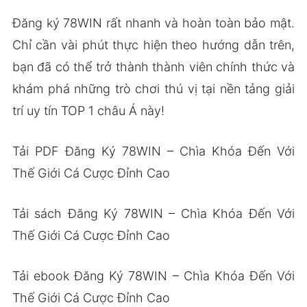
Đăng ký 78WIN rất nhanh và hoàn toàn bảo mật.
Chỉ cần vài phút thực hiện theo hướng dẫn trên,
bạn đã có thể trở thành thành viên chính thức và
khám phá những trò chơi thú vị tại nền tảng giải
trí uy tín TOP 1 châu Á này!
Tải PDF Đăng Ký 78WIN – Chìa Khóa Đến Với
Thế Giới Cá Cược Đỉnh Cao
Tải sách Đăng Ký 78WIN – Chìa Khóa Đến Với
Thế Giới Cá Cược Đỉnh Cao
Tải ebook Đăng Ký 78WIN – Chìa Khóa Đến Với
Thế Giới Cá Cược Đỉnh Cao