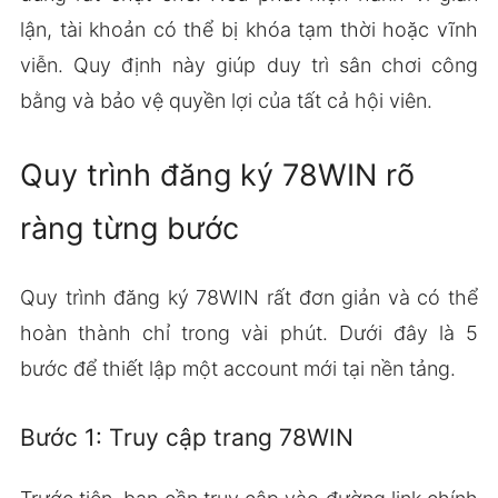
lận, tài khoản có thể bị khóa tạm thời hoặc vĩnh
viễn. Quy định này giúp duy trì sân chơi công
bằng và bảo vệ quyền lợi của tất cả hội viên.
Quy trình đăng ký 78WIN rõ
ràng từng bước
Quy trình đăng ký 78WIN rất đơn giản và có thể
hoàn thành chỉ trong vài phút. Dưới đây là 5
bước để thiết lập một account mới tại nền tảng.
Bước 1: Truy cập trang 78WIN