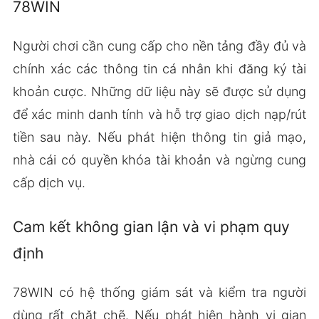
78WIN
Người chơi cần cung cấp cho nền tảng đầy đủ và
chính xác các thông tin cá nhân khi đăng ký tài
khoản cược. Những dữ liệu này sẽ được sử dụng
để xác minh danh tính và hỗ trợ giao dịch nạp/rút
tiền sau này. Nếu phát hiện thông tin giả mạo,
nhà cái có quyền khóa tài khoản và ngừng cung
cấp dịch vụ.
Cam kết không gian lận và vi phạm quy
định
78WIN có hệ thống giám sát và kiểm tra người
dùng rất chặt chẽ. Nếu phát hiện hành vi gian