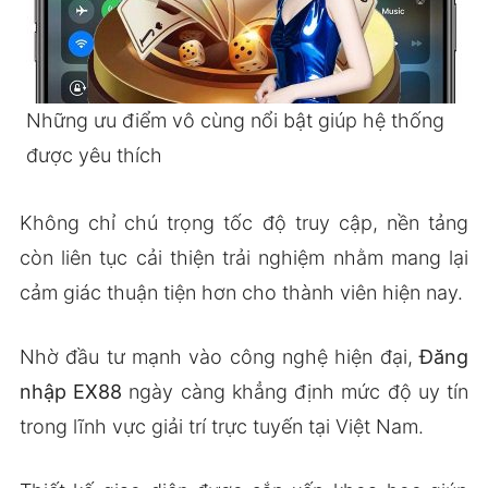
Những ưu điểm vô cùng nổi bật giúp hệ thống
được yêu thích
Không chỉ chú trọng tốc độ truy cập, nền tảng
còn liên tục cải thiện trải nghiệm nhằm mang lại
cảm giác thuận tiện hơn cho thành viên hiện nay.
Nhờ đầu tư mạnh vào công nghệ hiện đại,
Đăng
nhập EX88
ngày càng khẳng định mức độ uy tín
trong lĩnh vực giải trí trực tuyến tại Việt Nam.