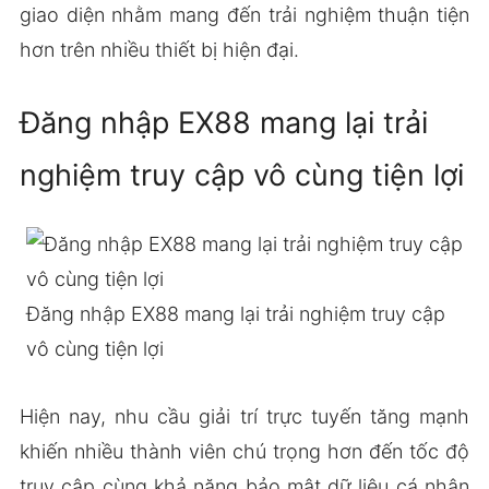
giao diện nhằm mang đến trải nghiệm thuận tiện
hơn trên nhiều thiết bị hiện đại.
Đăng nhập EX88 mang lại trải
nghiệm truy cập vô cùng tiện lợi
Đăng nhập EX88 mang lại trải nghiệm truy cập
vô cùng tiện lợi
Hiện nay, nhu cầu giải trí trực tuyến tăng mạnh
khiến nhiều thành viên chú trọng hơn đến tốc độ
truy cập cùng khả năng bảo mật dữ liệu cá nhân