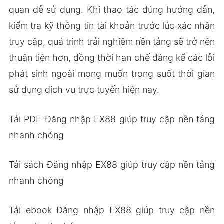
quan dễ sử dụng. Khi thao tác đúng hướng dẫn,
kiểm tra kỹ thông tin tài khoản trước lúc xác nhận
truy cập, quá trình trải nghiệm nền tảng sẽ trở nên
thuận tiện hơn, đồng thời hạn chế đáng kể các lỗi
phát sinh ngoài mong muốn trong suốt thời gian
sử dụng dịch vụ trực tuyến hiện nay.
Tải PDF Đăng nhập EX88 giúp truy cập nền tảng
nhanh chóng
Tải sách Đăng nhập EX88 giúp truy cập nền tảng
nhanh chóng
Tải ebook Đăng nhập EX88 giúp truy cập nền