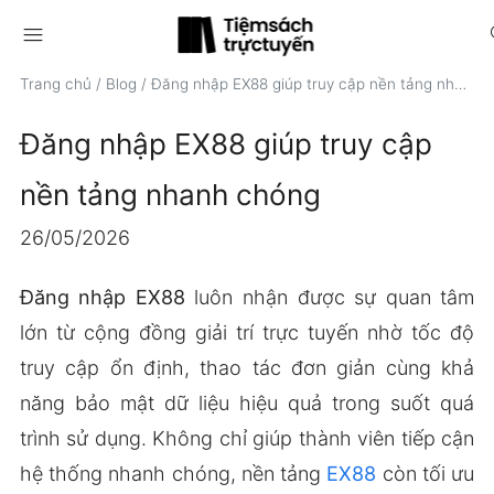
menu
s
Trang chủ
/
Blog
/
Đăng nhập EX88 giúp truy cập nền tảng nhanh chóng
Đăng nhập EX88 giúp truy cập
nền tảng nhanh chóng
26/05/2026
Đăng nhập EX88
luôn nhận được sự quan tâm
lớn từ cộng đồng giải trí trực tuyến nhờ tốc độ
truy cập ổn định, thao tác đơn giản cùng khả
năng bảo mật dữ liệu hiệu quả trong suốt quá
trình sử dụng. Không chỉ giúp thành viên tiếp cận
hệ thống nhanh chóng, nền tảng
EX88
còn tối ưu