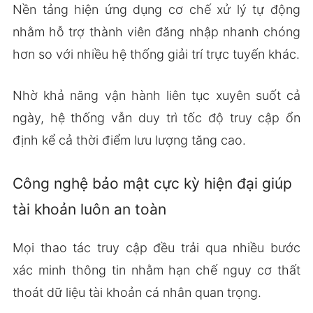
Nền tảng hiện ứng dụng cơ chế xử lý tự động
nhằm hỗ trợ thành viên đăng nhập nhanh chóng
hơn so với nhiều hệ thống giải trí trực tuyến khác.
Nhờ khả năng vận hành liên tục xuyên suốt cả
ngày, hệ thống vẫn duy trì tốc độ truy cập ổn
định kể cả thời điểm lưu lượng tăng cao.
Công nghệ bảo mật cực kỳ hiện đại giúp
tài khoản luôn an toàn
Mọi thao tác truy cập đều trải qua nhiều bước
xác minh thông tin nhằm hạn chế nguy cơ thất
thoát dữ liệu tài khoản cá nhân quan trọng.