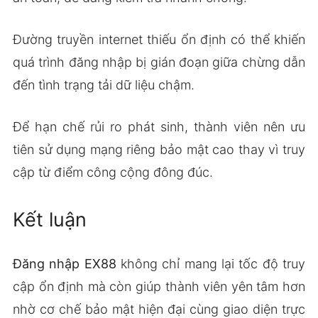
Đường truyền internet thiếu ổn định có thể khiến
quá trình đăng nhập bị gián đoạn giữa chừng dẫn
đến tình trạng tải dữ liệu chậm.
Để hạn chế rủi ro phát sinh, thành viên nên ưu
tiên sử dụng mạng riêng bảo mật cao thay vì truy
cập từ điểm công cộng đông đúc.
Kết luận
Đăng nhập EX88
không chỉ mang lại tốc độ truy
cập ổn định mà còn giúp thành viên yên tâm hơn
nhờ cơ chế bảo mật hiện đại cùng giao diện trực