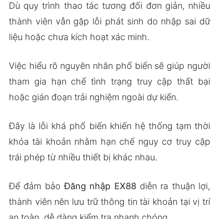
Dù quy trình thao tác tương đối đơn giản, nhiều
thành viên vẫn gặp lỗi phát sinh do nhập sai dữ
liệu hoặc chưa kích hoạt xác minh.
Việc hiểu rõ nguyên nhân phổ biến sẽ giúp người
tham gia hạn chế tình trạng truy cập thất bại
hoặc gián đoạn trải nghiệm ngoài dự kiến.
Đây là lỗi khá phổ biến khiến hệ thống tạm thời
khóa tài khoản nhằm hạn chế nguy cơ truy cập
trái phép từ nhiều thiết bị khác nhau.
Để đảm bảo
Đăng nhập EX88
diễn ra thuận lợi,
thành viên nên lưu trữ thông tin tài khoản tại vị trí
an toàn, dễ dàng kiểm tra nhanh chóng.