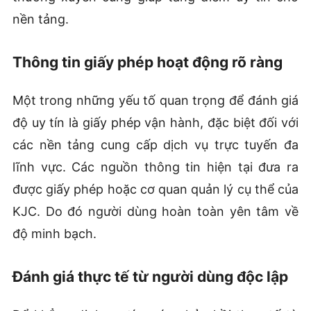
nền tảng.
Thông tin giấy phép hoạt động rõ ràng
Một trong những yếu tố quan trọng để đánh giá
độ uy tín là giấy phép vận hành, đặc biệt đối với
các nền tảng cung cấp dịch vụ trực tuyến đa
lĩnh vực. Các nguồn thông tin hiện tại đưa ra
được giấy phép hoặc cơ quan quản lý cụ thể của
KJC. Do đó người dùng hoàn toàn yên tâm về
độ minh bạch.
Đánh giá thực tế từ người dùng độc lập