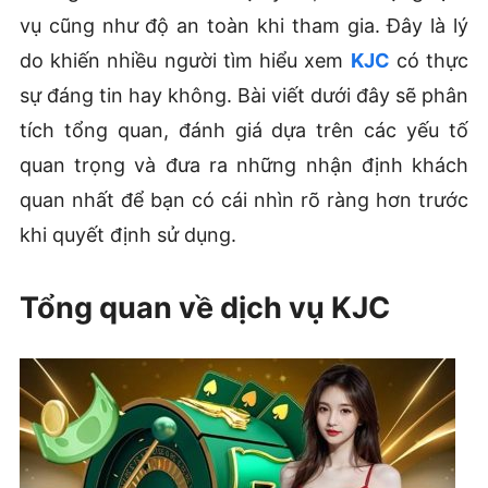
vụ cũng như độ an toàn khi tham gia. Đây là lý
do khiến nhiều người tìm hiểu xem
KJC
có thực
sự đáng tin hay không. Bài viết dưới đây sẽ phân
tích tổng quan, đánh giá dựa trên các yếu tố
quan trọng và đưa ra những nhận định khách
quan nhất để bạn có cái nhìn rõ ràng hơn trước
khi quyết định sử dụng.
Tổng quan về dịch vụ KJC