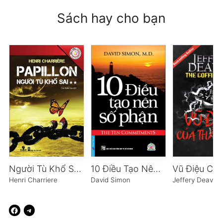
Sách hay cho bạn
Người Tù Khổ Sai – Tập 2
10 Điều Tạo Nên Số Phận
Henri Charriere
David Simon
Jeffery Deaver