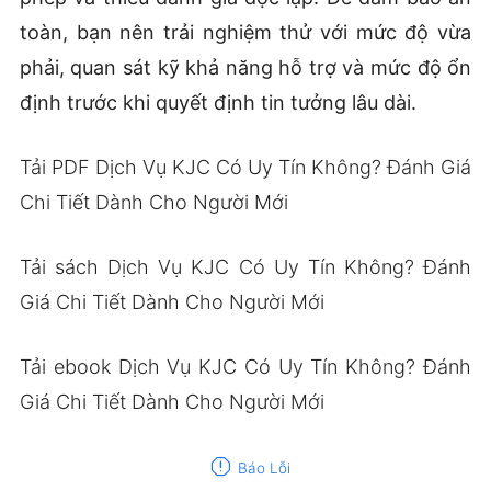
toàn, bạn nên trải nghiệm thử với mức độ vừa
phải, quan sát kỹ khả năng hỗ trợ và mức độ ổn
định trước khi quyết định tin tưởng lâu dài.
Tải PDF Dịch Vụ KJC Có Uy Tín Không? Đánh Giá
Chi Tiết Dành Cho Người Mới
Tải sách Dịch Vụ KJC Có Uy Tín Không? Đánh
Giá Chi Tiết Dành Cho Người Mới
Tải ebook Dịch Vụ KJC Có Uy Tín Không? Đánh
Giá Chi Tiết Dành Cho Người Mới
report
Báo Lỗi