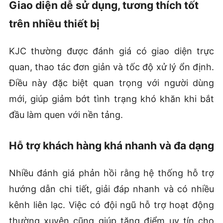
Giao diện dễ sử dụng, tương thích tốt
trên nhiều thiết bị
KJC thường được đánh giá có giao diện trực
quan, thao tác đơn giản và tốc độ xử lý ổn định.
Điều này đặc biệt quan trọng với người dùng
mới, giúp giảm bớt tình trạng khó khăn khi bắt
đầu làm quen với nền tảng.
Hỗ trợ khách hàng khá nhanh và đa dạng
Nhiều đánh giá phản hồi rằng hệ thống hỗ trợ
hướng dẫn chi tiết, giải đáp nhanh và có nhiều
kênh liên lạc. Việc có đội ngũ hỗ trợ hoạt động
thường xuyên cũng giúp tăng điểm uy tín cho