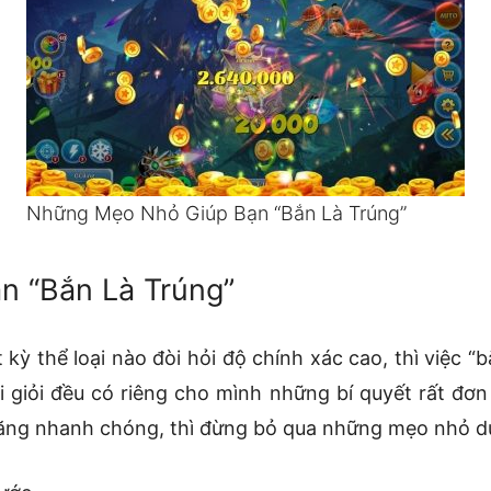
Những Mẹo Nhỏ Giúp Bạn “Bắn Là Trúng”
 “Bắn Là Trúng”
kỳ thể loại nào đòi hỏi độ chính xác cao, thì việc “
 giỏi đều có riêng cho mình những bí quyết rất đơ
ỹ năng nhanh chóng, thì đừng bỏ qua những mẹo nhỏ d