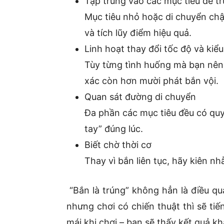
Tập trung vào các mục tiêu dễ t
Mục tiêu nhỏ hoặc di chuyển chậ
và tích lũy điểm hiệu quả.
Linh hoạt thay đổi tốc độ và kiể
Tùy từng tình huống mà bạn nên 
xác còn hơn mười phát bắn vội.
Quan sát đường di chuyển
Đa phần các mục tiêu đều có quy 
tay” đúng lúc.
Biết chờ thời cơ
Thay vì bắn liên tục, hãy kiên nh
“Bắn là trúng” không hẳn là điều qu
nhưng chơi có chiến thuật thì sẽ ti
mái khi chơi – bạn sẽ thấy kết quả khá