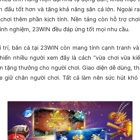
ận đấu tốt hơn và tăng khả năng săn cá lớn. Ngoài 
chơi thêm phần kịch tính. Nền tảng còn hỗ trợ chơ
 kinh nghiệm, 23WIN đều đáp ứng tốt mọi nhu cầu.
i trí, bắn cá tại 23WIN còn mang tính cạnh tranh và 
khiến nhiều người xem đây là cách “vừa chơi vừa ki
n tặng thưởng cho người chơi. Giao diện dễ dùng, th
me giữ chân người chơi. Tất cả làm nên sức hút kh