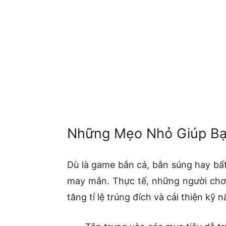
Những Mẹo Nhỏ Giúp Bạn
Dù là game bắn cá, bắn súng hay bất 
may mắn. Thực tế, những người chơi
tăng tỉ lệ trúng đích và cải thiện k