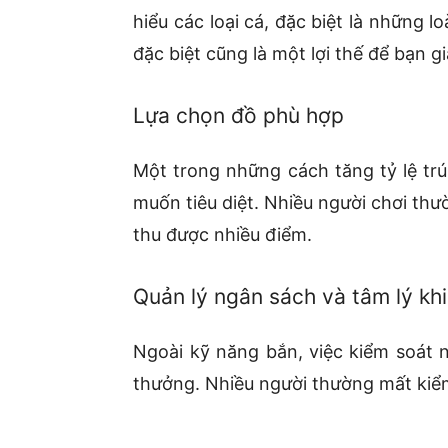
hiểu các loại cá, đặc biệt là những l
đặc biệt cũng là một lợi thế để bạn g
Lựa chọn đồ phù hợp
Một trong những cách tăng tỷ lệ tr
muốn tiêu diệt. Nhiều người chơi t
thu được nhiều điểm.
Quản lý ngân sách và tâm lý khi
Ngoài kỹ năng bắn, việc kiểm soát n
thưởng. Nhiều người thường mất kiểm 