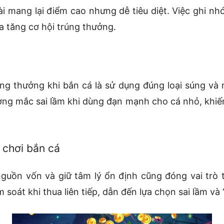
oài mang lại điểm cao nhưng dễ tiêu diệt. Việc ghi n
ia tăng cơ hội trúng thưởng.
úng thưởng khi bắn cá là sử dụng đúng loại súng và
hường mắc sai lầm khi dùng đạn mạnh cho cá nhỏ, kh
 chơi bắn cá
guồn vốn và giữ tâm lý ổn định cũng đóng vai trò t
soát khi thua liên tiếp, dẫn đến lựa chọn sai lầm và