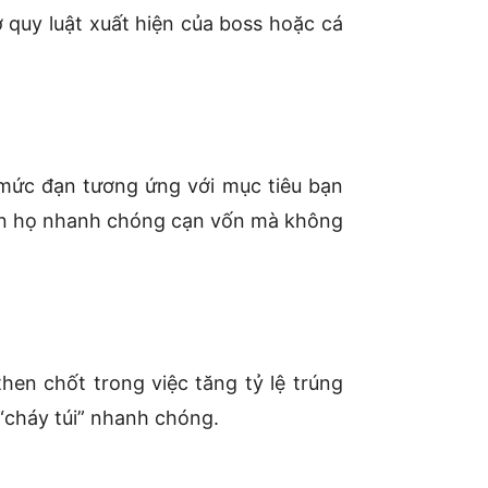
hớ quy luật xuất hiện của boss hoặc cá
 mức đạn tương ứng với mục tiêu bạn
iến họ nhanh chóng cạn vốn mà không
hen chốt trong việc tăng tỷ lệ trúng
 “cháy túi” nhanh chóng.