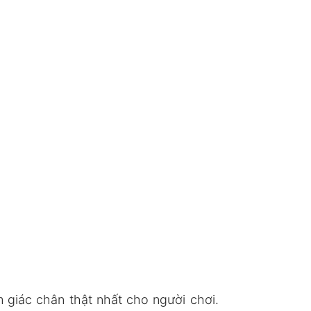
 giác chân thật nhất cho người chơi.