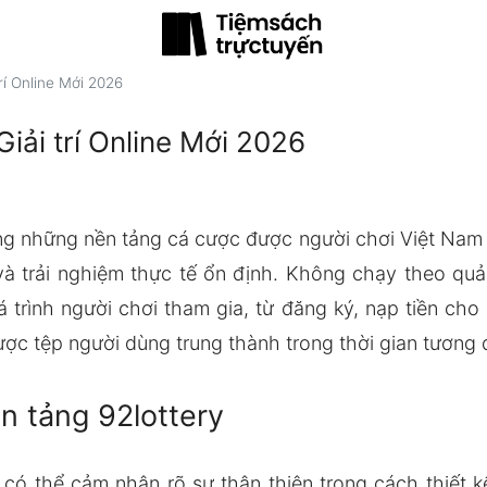
trí Online Mới 2026
 Giải trí Online Mới 2026
ng những nền tảng cá cược được người chơi Việt Nam 
à trải nghiệm thực tế ổn định. Không chạy theo quả
á trình người chơi tham gia, từ đăng ký, nạp tiền cho 
ược tệp người dùng trung thành trong thời gian tương 
nền tảng 92lottery
 có thể cảm nhận rõ sự thân thiện trong cách thiết k