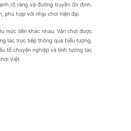
hanh rõ ràng và đường truyền ổn định.
 phù hợp với nhịp chơi hiện đại.
ều mức tiền khác nhau. Ván chơi được
ng tác trực tiếp thông qua biểu tượng,
ếu tố chuyên nghiệp và tính tương tác
hơi Việt.