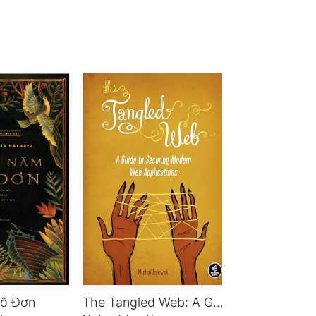
ô Đơn
The Tangled Web: A Guide to Securing Modern Web Applications
Cẩm Nang C