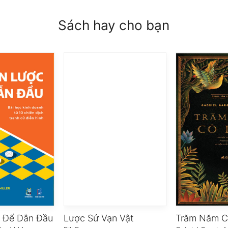
Sách hay cho bạn
 Để Dẫn Đầu
Lược Sử Vạn Vật
Trăm Năm C