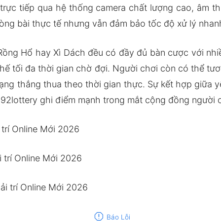
 trực tiếp qua hệ thống camera chất lượng cao, âm t
ng bài thực tế nhưng vẫn đảm bảo tốc độ xử lý nhanh,
 Rồng Hổ hay Xì Dách đều có đầy đủ bàn cược với nhi
hế tối đa thời gian chờ đợi. Người chơi còn có thể tươ
ng thắng thua theo thời gian thực. Sự kết hợp giữa y
a 92lottery ghi điểm mạnh trong mắt cộng đồng người c
 trí Online Mới 2026
i trí Online Mới 2026
iải trí Online Mới 2026
report
Báo Lỗi