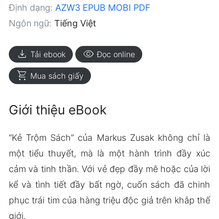
Định dạng:
AZW3
EPUB
MOBI
PDF
Ngôn ngữ:
Tiếng Việt
download
visibility
Tải ebook
Đọc online
shopping_cart
Mua sách giấy
Giới thiệu eBook
“Kẻ Trộm Sách” của Markus Zusak không chỉ là
một tiểu thuyết, mà là một hành trình đầy xúc
cảm và tinh thần. Với vẻ đẹp đầy mê hoặc của lời
kể và tình tiết đầy bất ngờ, cuốn sách đã chinh
phục trái tim của hàng triệu độc giả trên khắp thế
giới.