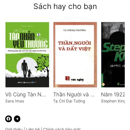
Sách hay cho bạn
Vô Cùng Tàn Nhẫn, Vô Cùng Yêu Thương – Tập 3
Thần Người và Đất Việt
Sara Imas
Tạ Chí Đại Tường
Stephen King
Giới thiệu
|
Liên hệ
|
Chính sách bảo mật