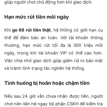
giúp người chơi chủ động hơn khi giao dịch.
Hạn mức rút tiền mỗi ngày
Khi
go 88 rút tiền thật
, hệ thống có giới hạn cụ
thể để đảm bảo an toàn. Với tài khoản thông
thường, hạn mức rút tối đa là 300 triệu mỗi
ngày, trong khi tài khoản VIP có thể cao hơn.
Việc chia nhỏ giao dịch giúp giảm rủi ro bảo mật
và tránh tình trạng tắc nghẽn hệ thống.
Tình huống bị hoãn hoặc chậm tiền
Nếu sau 24 giờ vẫn chưa nhận được tiền, người
chơi nên liên hệ ngay bộ phận CSKH để kiểm tra