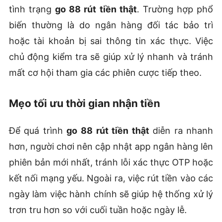
tình trạng
go 88 rút tiền thật
. Trường hợp phổ
biến thường là do ngân hàng đối tác bảo trì
hoặc tài khoản bị sai thông tin xác thực. Việc
chủ động kiểm tra sẽ giúp xử lý nhanh và tránh
mất cơ hội tham gia các phiên cược tiếp theo.
Mẹo tối ưu thời gian nhận tiền
Để quá trình
go 88 rút tiền thật
diễn ra nhanh
hơn, người chơi nên cập nhật app ngân hàng lên
phiên bản mới nhất, tránh lỗi xác thực OTP hoặc
kết nối mạng yếu. Ngoài ra, việc rút tiền vào các
ngày làm việc hành chính sẽ giúp hệ thống xử lý
trơn tru hơn so với cuối tuần hoặc ngày lễ.