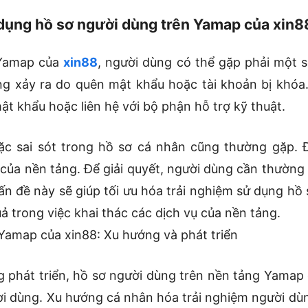
 dụng hồ sơ người dùng trên Yamap của xin8
 Yamap của
xin88
, người dùng có thể gặp phải một 
ờng xảy ra do quên mật khẩu hoặc tài khoản bị khó
t khẩu hoặc liên hệ với bộ phận hỗ trợ kỹ thuật.
oặc sai sót trong hồ sơ cá nhân cũng thường gặp. 
 của nền tảng. Để giải quyết, người dùng cần thường 
vấn đề này sẽ giúp tối ưu hóa trải nghiệm sử dụng hồ
ả trong việc khai thác các dịch vụ của nền tảng.
 Yamap của xin88: Xu hướng và phát triển
phát triển, hồ sơ người dùng trên nền tảng Yamap c
 dùng. Xu hướng cá nhân hóa trải nghiệm người dùn