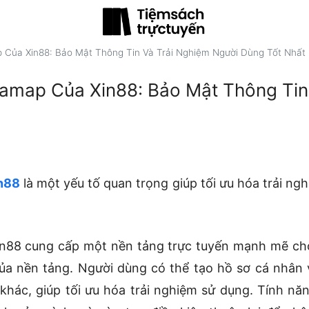
 Của Xin88: Bảo Mật Thông Tin Và Trải Nghiệm Người Dùng Tốt Nhất
amap Của Xin88: Bảo Mật Thông Tin
in88
là một yếu tố quan trọng giúp tối ưu hóa trải n
n88 cung cấp một nền tảng trực tuyến mạnh mẽ cho
ủa nền tảng. Người dùng có thể tạo hồ sơ cá nhân v
khác, giúp tối ưu hóa trải nghiệm sử dụng. Tính n