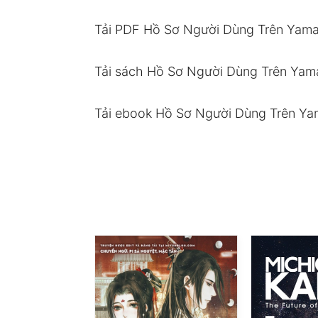
Tải PDF Hồ Sơ Người Dùng Trên Yama
Tải sách Hồ Sơ Người Dùng Trên Yam
Tải ebook Hồ Sơ Người Dùng Trên Ya