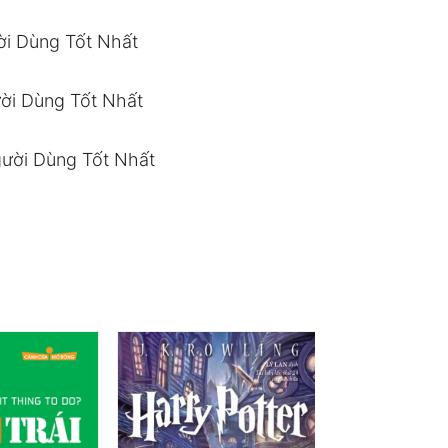
ời Dùng Tốt Nhất
ời Dùng Tốt Nhất
gười Dùng Tốt Nhất