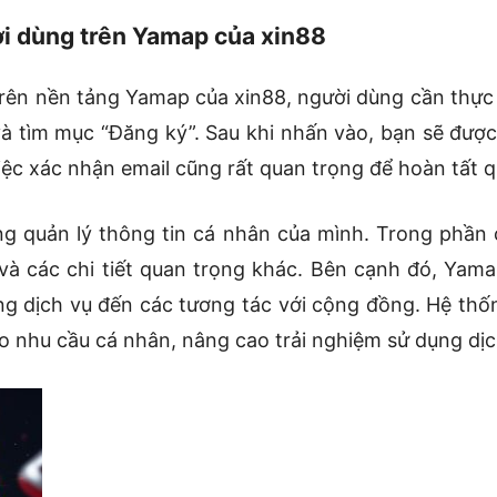
ời dùng trên Yamap của xin88
trên nền tảng Yamap của xin88, người dùng cần thực 
à tìm mục “Đăng ký”. Sau khi nhấn vào, bạn sẽ được
Việc xác nhận email cũng rất quan trọng để hoàn tất q
ng quản lý thông tin cá nhân của mình. Trong phần 
ạc và các chi tiết quan trọng khác. Bên cạnh đó, Ya
ng dịch vụ đến các tương tác với cộng đồng. Hệ thố
o nhu cầu cá nhân, nâng cao trải nghiệm sử dụng dịc