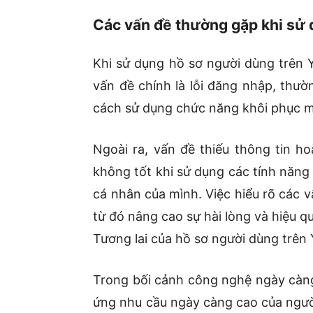
Các vấn đề thường gặp khi sử
Khi sử dụng hồ sơ người dùng trên
vấn đề chính là lỗi đăng nhập, thư
cách sử dụng chức năng khôi phục mậ
Ngoài ra, vấn đề thiếu thông tin h
không tốt khi sử dụng các tính năng
cá nhân của mình. Việc hiểu rõ các 
từ đó nâng cao sự hài lòng và hiệu qu
Tương lai của hồ sơ người dùng trên
Trong bối cảnh công nghệ ngày càng 
ứng nhu cầu ngày càng cao của người