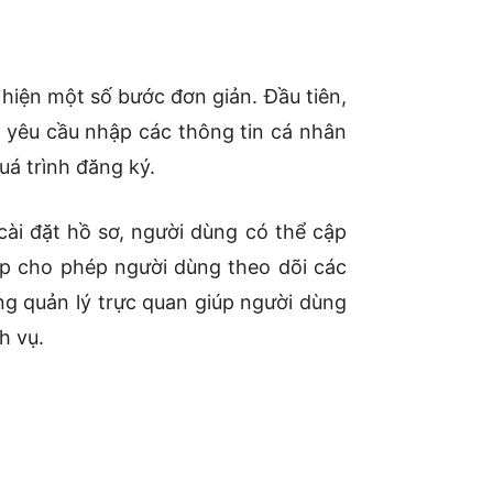
hiện một số bước đơn giản. Đầu tiên,
 yêu cầu nhập các thông tin cá nhân
uá trình đăng ký.
cài đặt hồ sơ, người dùng có thể cập
map cho phép người dùng theo dõi các
ng quản lý trực quan giúp người dùng
h vụ.