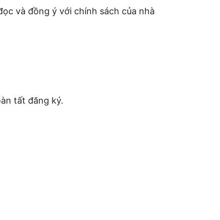
đọc và đồng ý với chính sách của nhà
àn tất đăng ký.