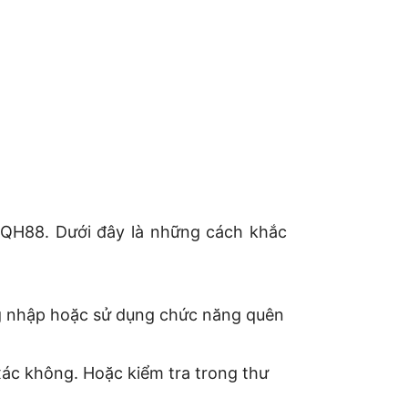
i QH88. Dưới đây là những cách khắc
ng nhập hoặc sử dụng chức năng quên
 xác không. Hoặc kiểm tra trong thư