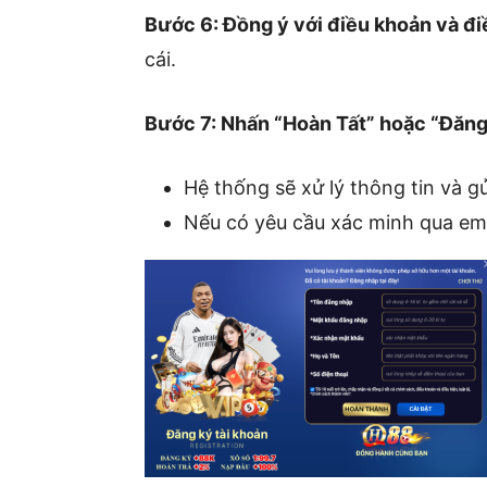
Bước 6: Đồng ý với điều khoản và đ
cái.
Bước 7: Nhấn “Hoàn Tất” hoặc “Đăng
Hệ thống sẽ xử lý thông tin và 
Nếu có yêu cầu xác minh qua ema