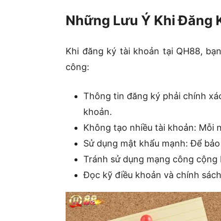
Những Lưu Ý Khi Đăng
Khi đăng ký tài khoản tại QH88, bạn
công:
Thông tin đăng ký phải chính xác:
khoản.
Không tạo nhiều tài khoản: Mỗi 
Sử dụng mật khẩu mạnh: Để bảo v
Tránh sử dụng mạng công cộng kh
Đọc kỹ điều khoản và chính sách