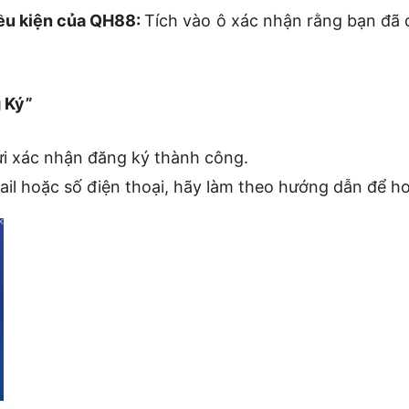
iều kiện của QH88:
Tích vào ô xác nhận rằng bạn đã 
 Ký”
gửi xác nhận đăng ký thành công.
il hoặc số điện thoại, hãy làm theo hướng dẫn để ho