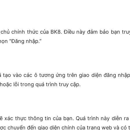
ng chủ chính thức của BK8. Điều này đảm bảo bạn tr
chọn “Đăng nhập.”
ạo vào các ô tương ứng trên giao diện đăng nhập. 
oặc lỗi trong quá trình truy cập.
 xác thực thông tin của bạn. Quá trình này diễn ra
ược chuyển đến giao diện chính của trang web và có 