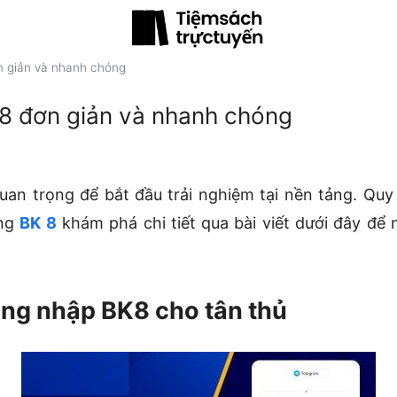
 giản và nhanh chóng
8 đơn giản và nhanh chóng
an trọng để bắt đầu trải nghiệm tại nền tảng. Quy 
ùng
BK 8
khám phá chi tiết qua bài viết dưới đây để
ng nhập BK8 cho tân thủ