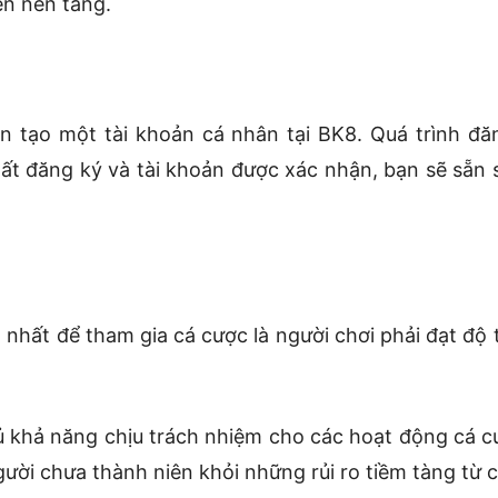
rên nền tảng.
n tạo một tài khoản cá nhân tại BK8. Quá trình đă
tất đăng ký và tài khoản được xác nhận, bạn sẽ sẵn s
hất để tham gia cá cược là người chơi phải đạt độ tu
 khả năng chịu trách nhiệm cho các hoạt động cá c
ười chưa thành niên khỏi những rủi ro tiềm tàng từ c