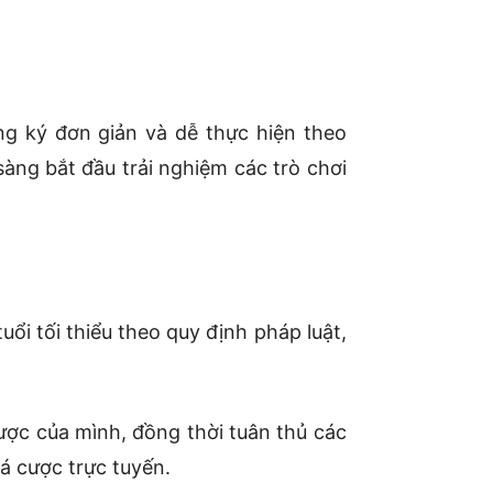
ng ký đơn giản và dễ thực hiện theo
àng bắt đầu trải nghiệm các trò chơi
ổi tối thiểu theo quy định pháp luật,
ược của mình, đồng thời tuân thủ các
á cược trực tuyến.