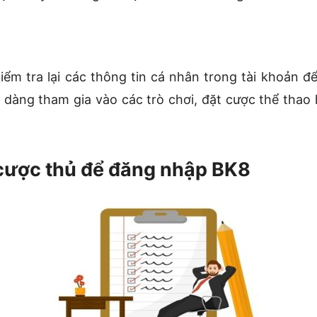
ểm tra lại các thông tin cá nhân trong tài khoản 
 dàng tham gia vào các trò chơi, đặt cược thể thao h
 cược thủ để đăng nhập BK8