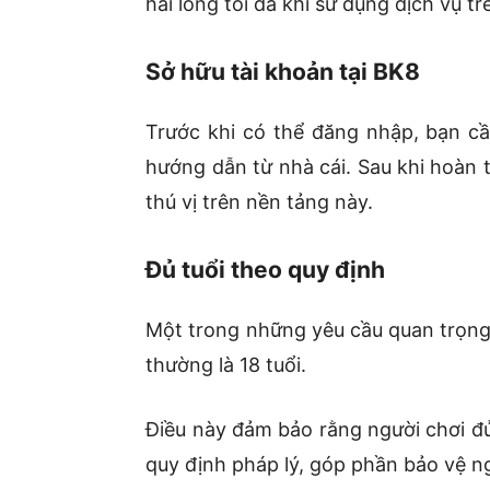
hài lòng tối đa khi sử dụng dịch vụ t
Sở hữu tài khoản tại BK8
Trước khi có thể đăng nhập, bạn cầ
hướng dẫn từ nhà cái. Sau khi hoàn 
thú vị trên nền tảng này.
Đủ tuổi theo quy định
Một trong những yêu cầu quan trọng n
thường là 18 tuổi.
Điều này đảm bảo rằng người chơi đủ
quy định pháp lý, góp phần bảo vệ ng