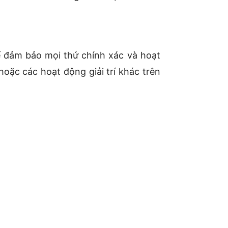
để đảm bảo mọi thứ chính xác và hoạt
oặc các hoạt động giải trí khác trên