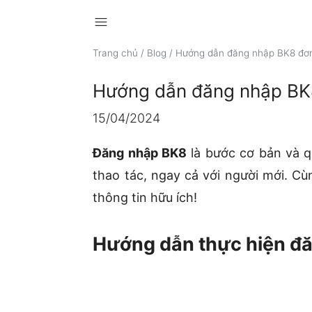
menu
Trang chủ
/
Blog
/
Hướng dẫn đăng nhập BK8 đơn
Hướng dẫn đăng nhập BK
15/04/2024
Đăng nhập BK8
là bước cơ bản và qu
thao tác, ngay cả với người mới. C
thông tin hữu ích!
Hướng dẫn thực hiện đă