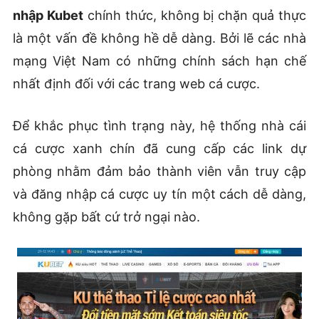
nhập Kubet
chính thức, không bị chặn quả thực
là một vấn đề không hề dễ dàng. Bởi lẽ các nhà
mạng Việt Nam có những chính sách hạn chế
nhất định đối với các trang web cá cược.
Để khắc phục tình trạng này, hệ thống nhà cái
cá cược xanh chín đã cung cấp các link dự
phòng nhằm đảm bảo thành viên vẫn truy cập
và đăng nhập cá cược uy tín một cách dễ dàng,
không gặp bất cứ trở ngại nào.