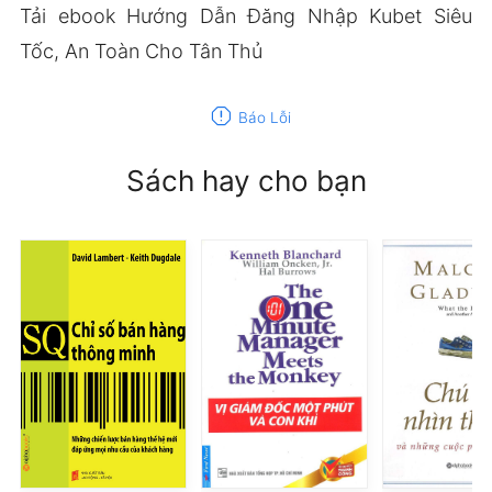
Tải ebook Hướng Dẫn Đăng Nhập Kubet Siêu
Tốc, An Toàn Cho Tân Thủ
report
Báo Lỗi
Sách hay cho bạn