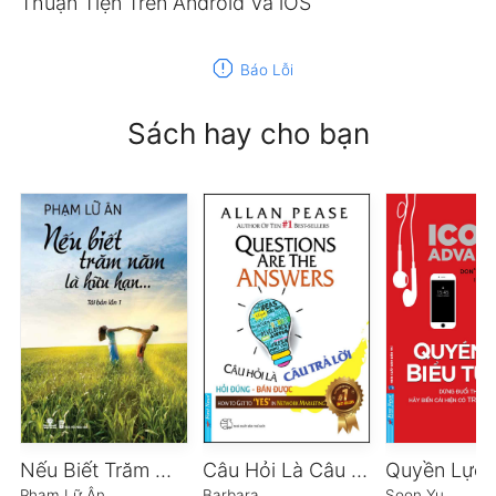
Thuận Tiện Trên Android Và iOS
report
Báo Lỗi
Sách hay cho bạn
Nếu Biết Trăm Năm Là Hữu Hạn
Câu Hỏi Là Câu Trả Lời
Phạm Lữ Ân
Barbara
Soon Yu