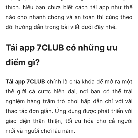
thích. Nếu bạn chưa biết cách tải app như thế
nào cho nhanh chóng và an toàn thì cùng theo
dõi hướng dẫn trong bài viết dưới đây nhé.
Tải app 7CLUB có những ưu
điểm gì?
Tải app 7CLUB
chính là chìa khóa để mở ra một
thế giới cá cược hiện đại, nơi bạn có thể trải
nghiệm hàng trăm trò chơi hấp dẫn chỉ với vài
thao tác đơn giản. Ứng dụng được phát triển với
giao diện thân thiện, tối ưu hóa cho cả người
mới và người chơi lâu năm.