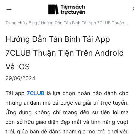
menu
s
Trang chủ
/
Blog
/
Hướng Dẫn Tân Binh Tải App 7CLUB Thuận Tiện Trên Android Và iOS
Hướng Dẫn Tân Binh Tải App
7CLUB Thuận Tiện Trên Android
Và iOS
29/06/2024
Tải app
7CLUB
là lựa chọn hoàn hảo dành cho
những ai đam mê cá cược và giải trí trực tuyến.
Ứng dụng không chỉ mang đến sự tiện lợi mà
còn sở hữu giao diện đẹp mắt và tính năng vượt
trội, giúp bạn dễ dàng tham gia mọi trò chơi yêu