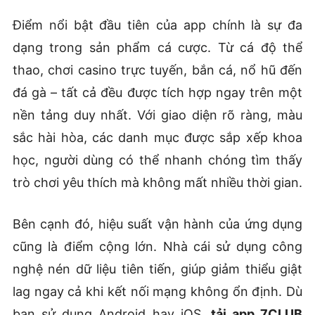
Điểm nổi bật đầu tiên của app chính là sự đa
dạng trong sản phẩm cá cược. Từ cá độ thể
thao, chơi casino trực tuyến, bắn cá, nổ hũ đến
đá gà – tất cả đều được tích hợp ngay trên một
nền tảng duy nhất. Với giao diện rõ ràng, màu
sắc hài hòa, các danh mục được sắp xếp khoa
học, người dùng có thể nhanh chóng tìm thấy
trò chơi yêu thích mà không mất nhiều thời gian.
Bên cạnh đó, hiệu suất vận hành của ứng dụng
cũng là điểm cộng lớn. Nhà cái sử dụng công
nghệ nén dữ liệu tiên tiến, giúp giảm thiểu giật
lag ngay cả khi kết nối mạng không ổn định. Dù
bạn sử dụng Android hay iOS,
tải app 7CLUB