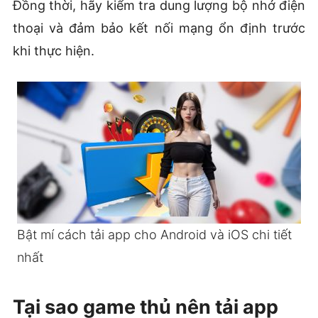
Đồng thời, hãy kiểm tra dung lượng bộ nhớ điện
thoại và đảm bảo kết nối mạng ổn định trước
khi thực hiện.
Bật mí cách tải app cho Android và iOS chi tiết
nhất
Tại sao game thủ nên tải app