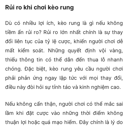
Rủi ro khi chơi kèo rung
Dù có nhiều lợi ích, kèo rung là gì nếu không
tiềm ẩn rủi ro? Rủi ro lớn nhất chính là sự thay
đổi liên tục của tỷ lệ cược, khiến người chơi dễ
mất kiểm soát. Những quyết định vội vàng,
thiếu thông tin có thể dẫn đến thua lỗ nhanh
chóng. Đặc biệt, kèo rung yêu cầu người chơi
phải phản ứng ngay lập tức với mọi thay đổi,
điều này đòi hỏi sự tỉnh táo và kinh nghiệm cao.
Nếu không cẩn thận, người chơi có thể mắc sai
lầm khi đặt cược vào những thời điểm không
thuận lợi hoặc quá mạo hiểm. Đây chính là lý do