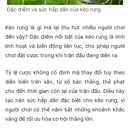
Đặc điểm và sức hấp dẫn của kèo rung
Kèo rung là gì mà lại thu hút nhiều người chơi
đến vậy? Đặc điểm nổi bật của kèo rung là tính
linh hoạt và biến động liên tục, cho phép người
chơi đặt cược trong khi trận đấu đang diễn ra.
Tỷ lệ cược không cố định mà thay đổi tùy theo
diễn biến trên sân, từ số bàn thắng, thẻ phạt
cho đến thời gian còn lại của trận đấu. Điều này
tạo nên sức hấp dẫn đặc biệt cho kèo rung, vì
người chơi có thể nắm bắt những khoảnh khắc
vàng để tối ưu hóa cơ hội thắng lớn.