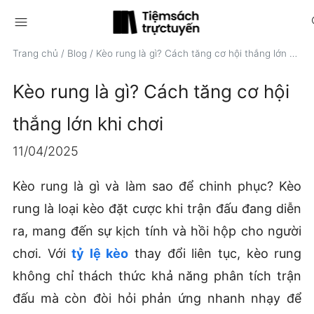
menu
s
Trang chủ
/
Blog
/
Kèo rung là gì? Cách tăng cơ hội thắng lớn khi chơi
Kèo rung là gì? Cách tăng cơ hội
thắng lớn khi chơi
11/04/2025
Kèo rung là gì và làm sao để chinh phục? Kèo
rung là loại kèo đặt cược khi trận đấu đang diễn
ra, mang đến sự kịch tính và hồi hộp cho người
chơi. Với
tỷ lệ kèo
thay đổi liên tục, kèo rung
không chỉ thách thức khả năng phân tích trận
đấu mà còn đòi hỏi phản ứng nhanh nhạy để