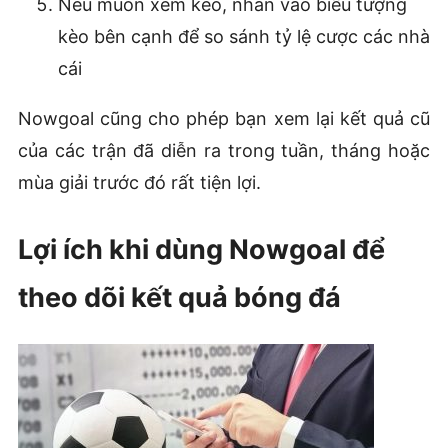
Nếu muốn xem kèo, nhấn vào biểu tượng
kèo bên cạnh để so sánh tỷ lệ cược các nhà
cái
Nowgoal cũng cho phép bạn xem lại kết quả cũ
của các trận đã diễn ra trong tuần, tháng hoặc
mùa giải trước đó rất tiện lợi.
Lợi ích khi dùng Nowgoal để
theo dõi kết quả bóng đá