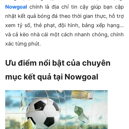
Nowgoal
chính là địa chỉ tin cậy giúp bạn cập
nhật kết quả bóng đá theo thời gian thực, hỗ trợ
xem tỷ số, thẻ phạt, đội hình, bảng xếp hạng…
và cả kèo nhà cái một cách nhanh chóng, chính
xác từng phút.
Ưu điểm nổi bật của chuyên
mục kết quả tại Nowgoal