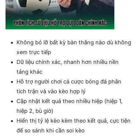
Không bỏ lỡ bất kỳ bàn thắng nào dù không
xem trực tiếp
Dữ liệu chính xác, nhanh hơn nhiều nền
tảng khác
Hỗ trợ người chơi cá cược bóng đá phân
tích trận và vào kèo hợp lý
Cập nhật kết quả theo nhiều hiệp (hiệp 1,
hiệp 2, bù giờ)
Hiển thị tỷ lệ kèo kèm theo kết quả, cực tiện
để so sánh khi cần soi kèo