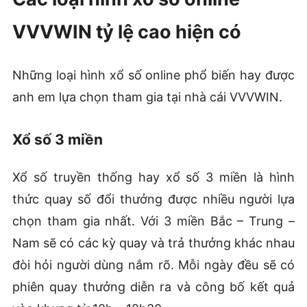
VVVWIN tỷ lệ cao hiện có
Những loại hình xổ số online phổ biến hay được
anh em lựa chọn tham gia tại nhà cái VVVWIN.
Xổ số 3 miền
Xổ số truyền thống hay xổ số 3 miền là hình
thức quay số đổi thưởng được nhiều người lựa
chọn tham gia nhất. Với 3 miền Bắc – Trung –
Nam sẽ có các kỳ quay và trả thưởng khác nhau
đòi hỏi người dùng nắm rõ. Mỗi ngày đều sẽ có
phiên quay thưởng diễn ra và công bố kết quả