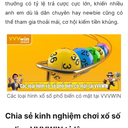
thưởng có tỷ lệ trả cược cực lớn, khiến nhiều
anh em dù là dân chuyên hay newbie cũng có
thể tham gia thoải mái, cơ hội kiếm tiền khủng.
Các loại hình xổ số phổ biến có mặt tại VVVWIN
Chia sẻ kinh nghiệm chơi xổ số