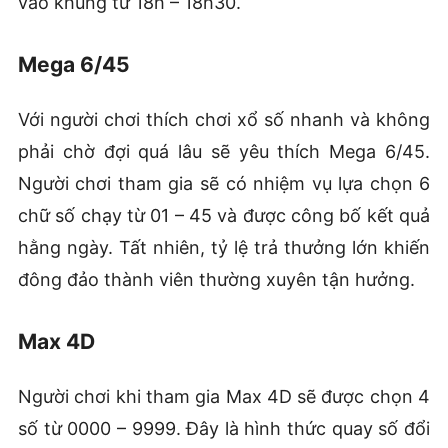
vào khung từ 18h – 18h30.
Mega 6/45
Với người chơi thích chơi xổ số nhanh và không
phải chờ đợi quá lâu sẽ yêu thích Mega 6/45.
Người chơi tham gia sẽ có nhiệm vụ lựa chọn 6
chữ số chạy từ 01 – 45 và được công bố kết quả
hằng ngày. Tất nhiên, tỷ lệ trả thưởng lớn khiến
đông đảo thành viên thường xuyên tận hưởng.
Max 4D
Người chơi khi tham gia Max 4D sẽ được chọn 4
số từ 0000 – 9999. Đây là hình thức quay số đổi