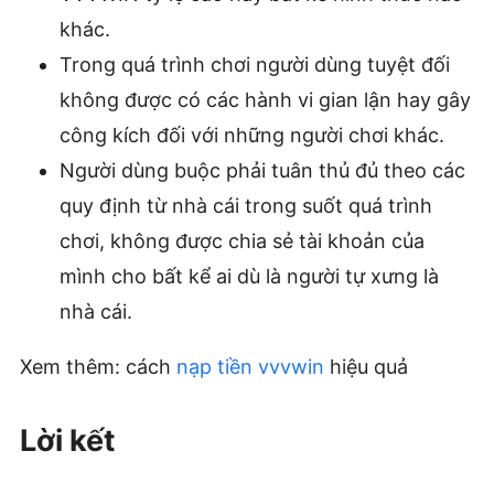
khác.
Trong quá trình chơi người dùng tuyệt đối
không được có các hành vi gian lận hay gây
công kích đối với những người chơi khác.
Người dùng buộc phải tuân thủ đủ theo các
quy định từ nhà cái trong suốt quá trình
chơi, không được chia sẻ tài khoản của
mình cho bất kể ai dù là người tự xưng là
nhà cái.
Xem thêm: cách
nạp tiền vvvwin
hiệu quả
Lời kết