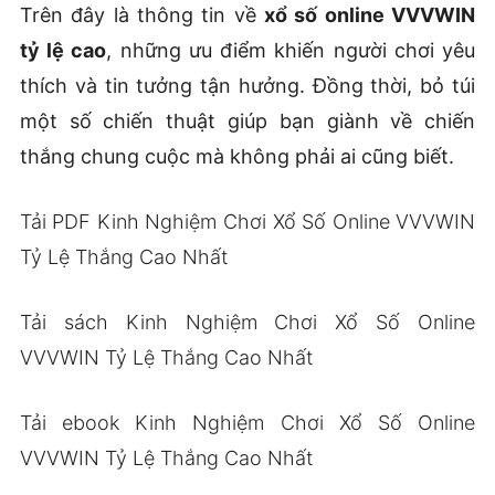
Trên đây là thông tin về
xổ số online VVVWIN
tỷ lệ cao
, những ưu điểm khiến người chơi yêu
thích và tin tưởng tận hưởng. Đồng thời, bỏ túi
một số chiến thuật giúp bạn giành về chiến
thắng chung cuộc mà không phải ai cũng biết.
Tải PDF Kinh Nghiệm Chơi Xổ Số Online VVVWIN
Tỷ Lệ Thắng Cao Nhất
Tải sách Kinh Nghiệm Chơi Xổ Số Online
VVVWIN Tỷ Lệ Thắng Cao Nhất
Tải ebook Kinh Nghiệm Chơi Xổ Số Online
VVVWIN Tỷ Lệ Thắng Cao Nhất