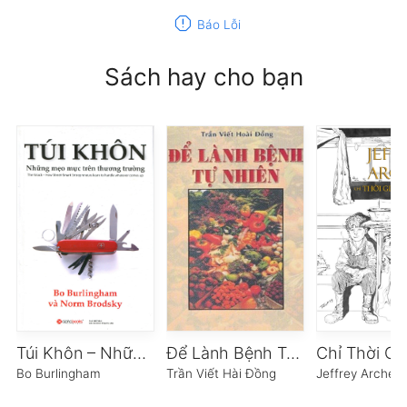
report
Báo Lỗi
Sách hay cho bạn
Túi Khôn – Những Mẹo Mực Trên Thương Trường
Để Lành Bệnh Tự Nhiên
Bo Burlingham
Trần Viết Hài Đồng
Jeffrey Archer