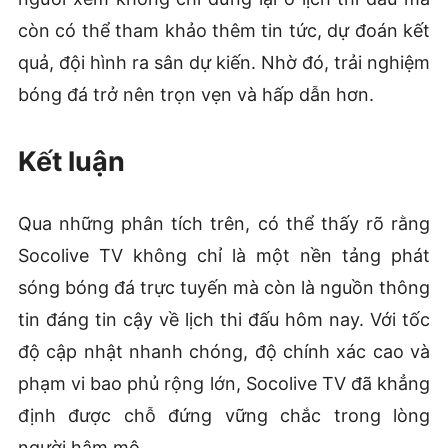
còn có thể tham khảo thêm tin tức, dự đoán kết
quả, đội hình ra sân dự kiến. Nhờ đó, trải nghiệm
bóng đá trở nên trọn vẹn và hấp dẫn hơn.
Kết luận
Qua những phân tích trên, có thể thấy rõ rằng
Socolive TV không chỉ là một nền tảng phát
sóng bóng đá trực tuyến mà còn là nguồn thông
tin đáng tin cậy về lịch thi đấu hôm nay. Với tốc
độ cập nhật nhanh chóng, độ chính xác cao và
phạm vi bao phủ rộng lớn, Socolive TV đã khẳng
định được chỗ đứng vững chắc trong lòng
người hâm mộ.