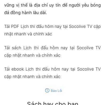
vững vị thế là địa chỉ uy tín để người yêu bóng
đá đồng hành lâu dài.
Tải PDF Lịch thi đấu hôm nay tại Socolive TV cập
nhật nhanh và chính xác
Tải sách Lịch thi đấu hôm nay tại Socolive TV
cập nhật nhanh và chính xác
Tải ebook Lịch thi đấu hôm nay tại Socolive TV
cập nhật nhanh và chính xác
report
Báo Lỗi
Sách hay cho bạn