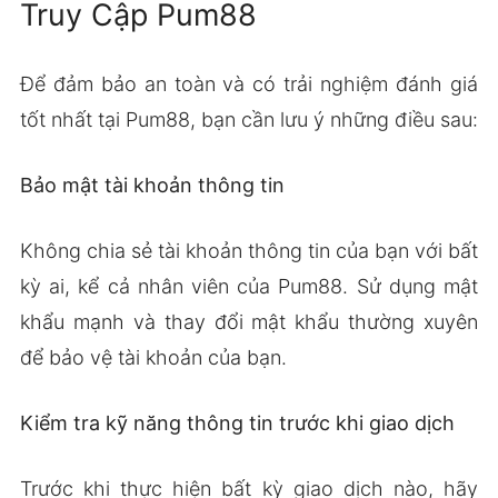
Truy Cập Pum88
Để đảm bảo an toàn và có trải nghiệm đánh giá
tốt nhất tại Pum88, bạn cần lưu ý những điều sau:
Bảo mật tài khoản thông tin
Không chia sẻ tài khoản thông tin của bạn với bất
kỳ ai, kể cả nhân viên của Pum88. Sử dụng mật
khẩu mạnh và thay đổi mật khẩu thường xuyên
để bảo vệ tài khoản của bạn.
Kiểm tra kỹ năng thông tin trước khi giao dịch
Trước khi thực hiện bất kỳ giao dịch nào, hãy