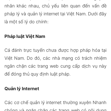
nhân khác nhau, chủ yếu liên quan đến vấn đề
pháp lý và quản lý internet tại Việt Nam. Dưới đây
là một số lý do chính:
Pháp luật Việt Nam
Cá đánh trực tuyến chưa được hợp pháp hóa tại
Việt Nam. Do đó, các nhà mạng có trách nhiệm
ngăn chặn các trang web cung cấp dịch vụ này
để đóng thủ quy định luật pháp.
Quản lý Internet
Các cơ chế quản lý internet thường xuyên Nhanh
chóng và ngăn chặn các trang web có nội dung