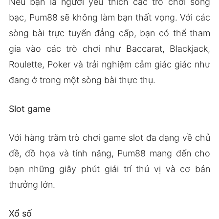
Nếu bạn là người yêu thích các trò chơi sòng
bạc, Pum88 sẽ không làm bạn thất vọng. Với các
sòng bài trực tuyến đẳng cấp, bạn có thể tham
gia vào các trò chơi như Baccarat, Blackjack,
Roulette, Poker và trải nghiệm cảm giác giác như
đang ở trong một sòng bài thực thụ.
Slot game
Với hàng trăm trò chơi game slot đa dạng về chủ
đề, đồ họa và tính năng, Pum88 mang đến cho
bạn những giây phút giải trí thú vị và cơ bản
thưởng lớn.
Xổ số