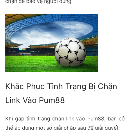
chặn để bảo vệ người dùng.
Khắc Phục Tình Trạng Bị Chặn
Link Vào Pum88
Khi gặp tình trạng chặn link vào Pum88, bạn có
thể áp dụng một số giải pháp sau để giải quyết: