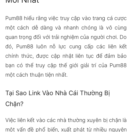
Pum88 hiểu rằng việc truy cập vào trang cá cược
một cách dễ dàng và nhanh chóng là vô cùng
quan trọng đối với trải nghiệm của người chơi. Do
đó, Pum88 luôn nỗ lực cung cấp các liên kết
chính thức, được cập nhật liên tục để đảm bảo
bạn có thể truy cập thế giới giải trí của Pum88
một cách thuận tiện nhất.
Tại Sao Link Vào Nhà Cái Thường Bị
Chặn?
Việc liên kết vào các nhà thường xuyên bị chặn là
một vấn đề phổ biến, xuất phát từ nhiều nguyên