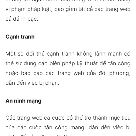
vi phạm pháp luật, bao gồm tất cả các trang web
cá đánh bạc.
Cạnh tranh
Một số đối thủ cạnh tranh không lành mạnh có
thể sử dụng các biện pháp kỹ thuật để tấn công
hoặc báo cáo các trang web của đối phương,
dẫn đến việc bị chặn.
An ninh mạng
Các trang web cá cược có thể trở thành mục tiêu
của các cuộc tấn công mạng, dẫn đến việc bị