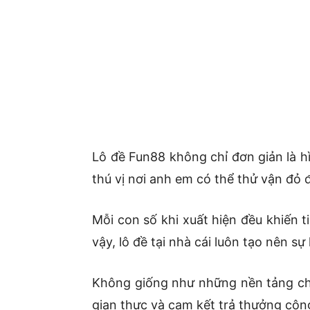
Lô đề Fun88 không chỉ đơn giản là hì
thú vị nơi anh em có thể thử vận đỏ 
Mỗi con số khi xuất hiện đều khiến 
vậy, lô đề tại nhà cái luôn tạo nên s
Không giống như những nền tảng chơ
gian thực và cam kết trả thưởng công