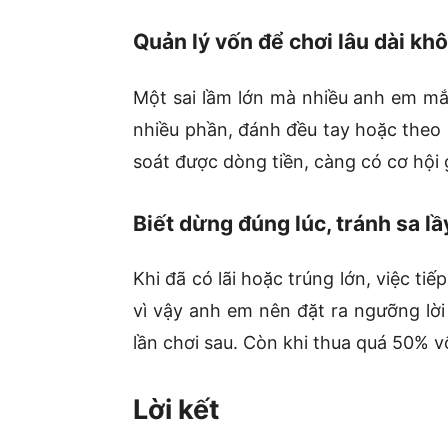
Quản lý vốn để chơi lâu dài khô
Một sai lầm lớn mà nhiều anh em mắc
nhiều phần, đánh đều tay hoặc theo 
soát được dòng tiền, càng có cơ hội
Biết dừng đúng lúc, tránh sa l
Khi đã có lãi hoặc trúng lớn, việc ti
vì vậy anh em nên đặt ra ngưỡng lời 
lần chơi sau. Còn khi thua quá 50% vố
Lời kết