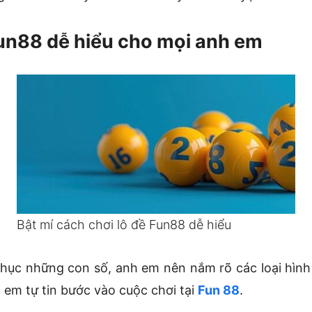
Fun88 dễ hiểu cho mọi anh em
Bật mí cách chơi lô đề Fun88 dễ hiểu
phục những con số, anh em nên nắm rõ các loại hình c
h em tự tin bước vào cuộc chơi tại
Fun 88
.