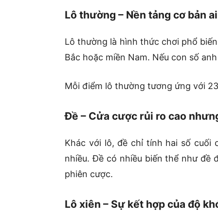
Lô thường – Nền tảng cơ bản a
Lô thường là hình thức chơi phổ biến
Bắc hoặc miền Nam. Nếu con số anh e
Mỗi điểm lô thường tương ứng với 23 
Đề – Cửa cược rủi ro cao nhưn
Khác với lô, đề chỉ tính hai số cuối
nhiều. Đề có nhiều biến thể như đề 
phiên cược.
Lô xiên – Sự kết hợp của độ kh