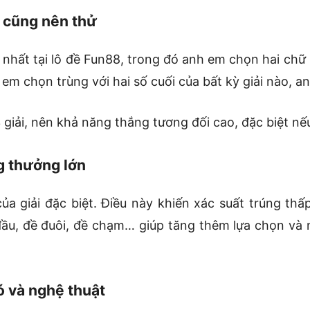
i cũng nên thử
 nhất tại lô đề Fun88, trong đó anh em chọn hai chữ s
m chọn trùng với hai số cuối của bất kỳ giải nào, a
giải, nên khả năng thắng tương đối cao, đặc biệt nếu
g thưởng lớn
 của giải đặc biệt. Điều này khiến xác suất trúng thấ
đầu, đề đuôi, đề chạm… giúp tăng thêm lựa chọn và 
ó và nghệ thuật