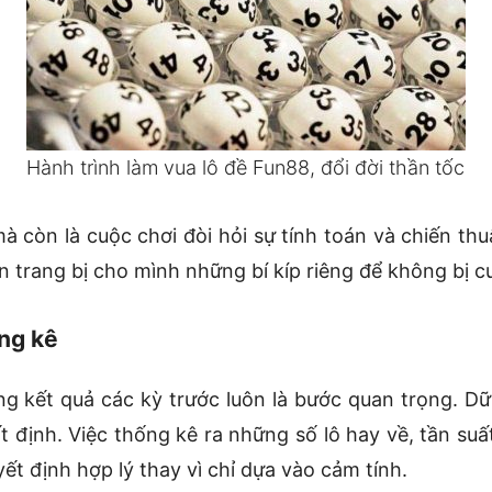
Hành trình làm vua lô đề Fun88, đổi đời thần tốc
mà còn là cuộc chơi đòi hỏi sự tính toán và chiến thu
 trang bị cho mình những bí kíp riêng để không bị 
ống kê
ng kết quả các kỳ trước luôn là bước quan trọng. Dữ 
t định. Việc thống kê ra những số lô hay về, tần su
ết định hợp lý thay vì chỉ dựa vào cảm tính.