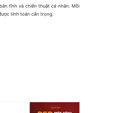
bản lĩnh và chiến thuật cá nhân. Mỗi
 được tính toán cẩn trọng.