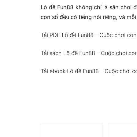
Lô đề Fun88 không chỉ là sân chơi đ
con số đều có tiếng nói riêng, và mỗi
Tải PDF Lô đề Fun88 – Cuộc chơi con
Tải sách Lô đề Fun88 – Cuộc chơi con
Tải ebook Lô đề Fun88 – Cuộc chơi c