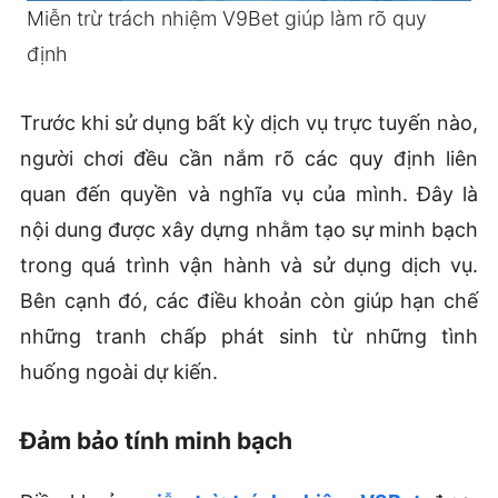
Miễn trừ trách nhiệm V9Bet giúp làm rõ quy
định
Trước khi sử dụng bất kỳ dịch vụ trực tuyến nào,
người chơi đều cần nắm rõ các quy định liên
quan đến quyền và nghĩa vụ của mình. Đây là
nội dung được xây dựng nhằm tạo sự minh bạch
trong quá trình vận hành và sử dụng dịch vụ.
Bên cạnh đó, các điều khoản còn giúp hạn chế
những tranh chấp phát sinh từ những tình
huống ngoài dự kiến.
Đảm bảo tính minh bạch