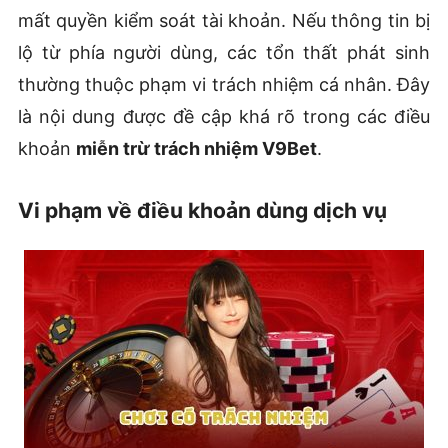
mất quyền kiểm soát tài khoản. Nếu thông tin bị
lộ từ phía người dùng, các tổn thất phát sinh
thường thuộc phạm vi trách nhiệm cá nhân. Đây
là nội dung được đề cập khá rõ trong các điều
khoản
miễn trừ trách nhiệm V9Bet
.
Vi phạm về điều khoản dùng dịch vụ