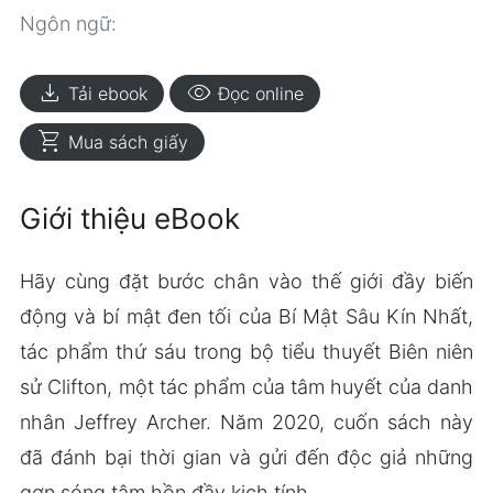
Ngôn ngữ:
download
visibility
Tải ebook
Đọc online
shopping_cart
Mua sách giấy
Giới thiệu eBook
Hãy cùng đặt bước chân vào thế giới đầy biến
động và bí mật đen tối của Bí Mật Sâu Kín Nhất,
tác phẩm thứ sáu trong bộ tiểu thuyết Biên niên
sử Clifton, một tác phẩm của tâm huyết của danh
nhân Jeffrey Archer. Năm 2020, cuốn sách này
đã đánh bại thời gian và gửi đến độc giả những
gợn sóng tâm hồn đầy kịch tính.